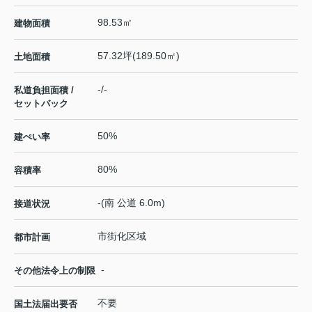
98.53㎡
建物面積
57.32坪(189.50㎡)
土地面積
-/-
私道負担面積 /
セットバック
50%
建ぺい率
80%
容積率
-(南 公道 6.0m)
接道状況
市街化区域
都市計画
-
その他法令上の制限
不要
国土法届出要否