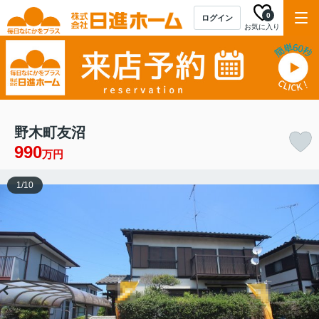
0
ログイン
お気に入り
野木町友沼
990
万円
1
/
10