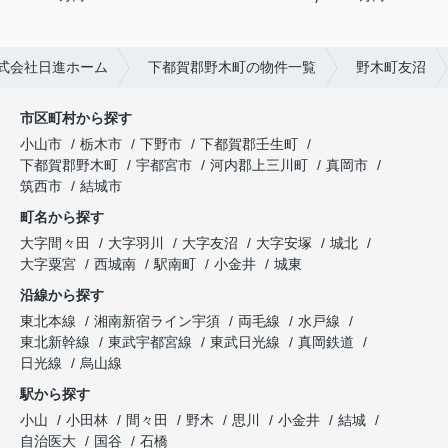
式会社日進ホーム
下都賀郡野木町の物件一覧
野木町友沼
市区町村から探す
小山市
栃木市
下野市
下都賀郡壬生町
下都賀郡野木町
宇都宮市
河内郡上三川町
真岡市
筑西市
結城市
町名から探す
大字間々田
大字羽川
大字友沼
大字安塚
城北
大字粟宮
西城南
駅南町
小金井
城東
沿線から探す
東北本線
湘南新宿ライン宇須
両毛線
水戸線
東北新幹線
東武宇都宮線
東武日光線
真岡鉄道
日光線
烏山線
駅から探す
小山
小田林
間々田
野木
思川
小金井
結城
自治医大
国谷
石橋