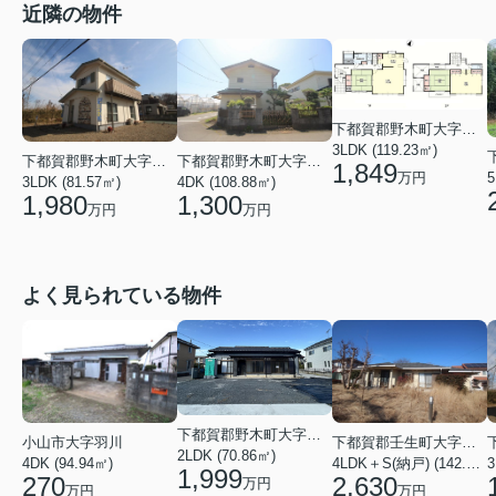
近隣の物件
下都賀郡野木町大字丸林
3LDK (119.23㎡)
下都賀郡野木町大字若林
下都賀郡野木町大字丸林
1,849
万円
5
3LDK (81.57㎡)
4DK (108.88㎡)
1,980
1,300
万円
万円
よく見られている物件
下都賀郡野木町大字友沼
小山市大字羽川
下都賀郡壬生町大字壬生丁
2LDK (70.86㎡)
4DK (94.94㎡)
4LDK＋S(納戸) (142.48㎡)
3
1,999
270
2,630
万円
万円
万円