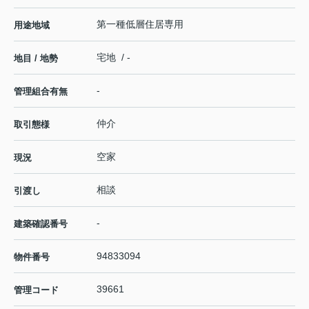
第一種低層住居専用
用途地域
宅地 / -
地目 / 地勢
-
管理組合有無
仲介
取引態様
空家
現況
相談
引渡し
-
建築確認番号
94833094
物件番号
39661
管理コード