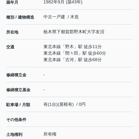
1982年9月 (築43年)
築年月
中古一戸建 / 木造
種別 / 建物構造
栃木県
下都賀郡野木町
大字友沼
所在地
東北本線
「
野木
」駅 徒歩11分
交通
東北本線
「
間々田
」駅 徒歩60分
東北本線
「
古河
」駅 徒歩68分
-
修繕積立金
-
修繕積立基金
有(1台)(屋根有) / 0円
駐車場 / 月額
その他条件
所有権
土地権利