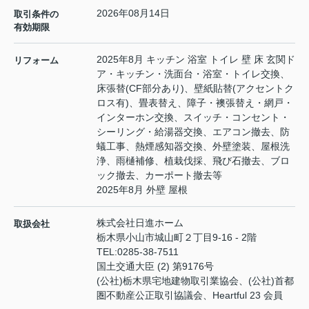
2026年08月14日
取引条件の
有効期限
2025年8月 キッチン 浴室 トイレ 壁 床 玄関ド
リフォーム
ア・キッチン・洗面台・浴室・トイレ交換、
床張替(CF部分あり)、壁紙貼替(アクセントク
ロス有)、畳表替え、障子・襖張替え・網戸・
インターホン交換、スイッチ・コンセント・
シーリング・給湯器交換、エアコン撤去、防
蟻工事、熱煙感知器交換、外壁塗装、屋根洗
浄、雨樋補修、植栽伐採、飛び石撤去、ブロ
ック撤去、カーポート撤去等
2025年8月 外壁 屋根
株式会社日進ホーム
取扱会社
栃木県小山市城山町２丁目9-16 - 2階
TEL:
0285-38-7511
国土交通大臣 (2) 第9176号
(公社)栃木県宅地建物取引業協会、(公社)首都
圏不動産公正取引協議会、Heartful 23 会員