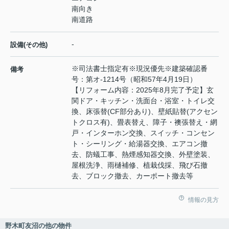
南向き
南道路
-
設備(その他)
※司法書士指定有※現況優先※建築確認番
備考
号：第オ-1214号（昭和57年4月19日）
【リフォーム内容：2025年8月完了予定】玄
関ドア・キッチン・洗面台・浴室・トイレ交
換、床張替(CF部分あり)、壁紙貼替(アクセン
トクロス有)、畳表替え、障子・襖張替え・網
戸・インターホン交換、スイッチ・コンセン
ト・シーリング・給湯器交換、エアコン撤
去、防蟻工事、熱煙感知器交換、外壁塗装、
屋根洗浄、雨樋補修、植栽伐採、飛び石撤
去、ブロック撤去、カーポート撤去等
情報の見方
野木町友沼の他の物件