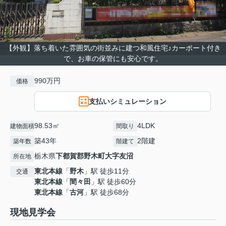
【外観】落ち着いた雰囲気の街並みに建つ和風住宅♪カーポート付き
で、お車の保管にも安心です。
990万円
価格
支払いシミュレーション
98.53㎡
4LDK
建物面積
間取り
築43年
2階建
築年数
階建て
栃木県
下都賀郡野木町
大字友沼
所在地
東北本線
「
野木
」駅 徒歩11分
交通
東北本線
「
間々田
」駅 徒歩60分
東北本線
「
古河
」駅 徒歩68分
現地見学会