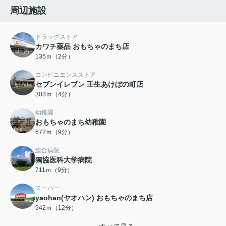
周辺施設
ドラッグストア
カワチ薬品 おもちゃのまち店
135ｍ（2分）
コンビニエンスストア
セブンイレブン 壬生あけぼの町店
303ｍ（4分）
幼稚園
おもちゃのまち幼稚園
672ｍ（9分）
総合病院
獨協医科大学病院
711ｍ（9分）
スーパー
yaohan(ヤオハン) おもちゃのまち店
942ｍ（12分）