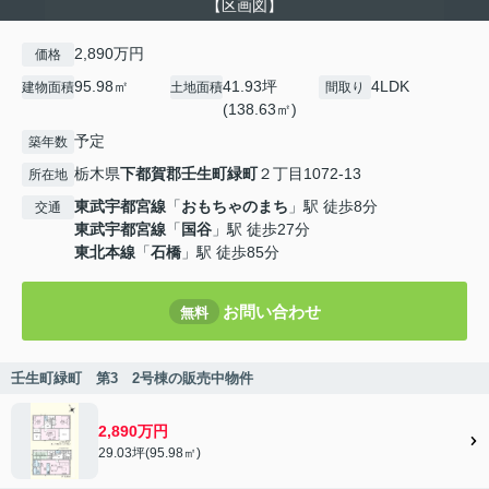
【区画図】
2,890万円
価格
95.98㎡
41.93坪
4LDK
建物面積
土地面積
間取り
(138.63㎡)
予定
築年数
栃木県
下都賀郡壬生町
緑町
２丁目1072-13
所在地
東武宇都宮線
「
おもちゃのまち
」駅 徒歩8分
交通
東武宇都宮線
「
国谷
」駅 徒歩27分
東北本線
「
石橋
」駅 徒歩85分
お問い合わせ
無料
壬生町緑町 第3 2号棟の販売中物件
2,890万円
29.03坪(95.98㎡)