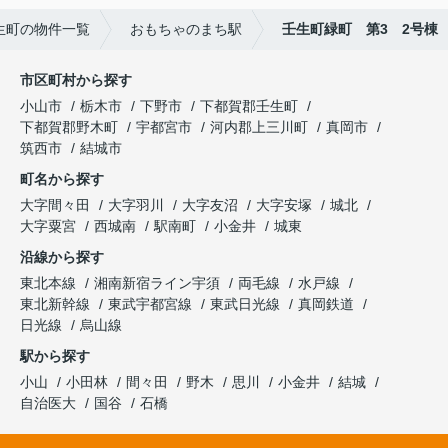
生町の物件一覧
おもちゃのまち駅
壬生町緑町 第3 2号棟
市区町村から探す
小山市
栃木市
下野市
下都賀郡壬生町
下都賀郡野木町
宇都宮市
河内郡上三川町
真岡市
筑西市
結城市
町名から探す
大字間々田
大字羽川
大字友沼
大字安塚
城北
大字粟宮
西城南
駅南町
小金井
城東
沿線から探す
東北本線
湘南新宿ライン宇須
両毛線
水戸線
東北新幹線
東武宇都宮線
東武日光線
真岡鉄道
日光線
烏山線
駅から探す
小山
小田林
間々田
野木
思川
小金井
結城
自治医大
国谷
石橋