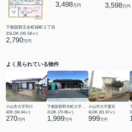
3,498
3,598
万円
万円
下都賀郡壬生町緑町２丁目
3SLDK (95.58㎡)
2,790
万円
よく見られている物件
小山市大字羽川
下都賀郡野木町大字友沼
小山市大字粟宮
4DK (94.94㎡)
2LDK (70.86㎡)
4LDK (81.97㎡)
3
270
1,999
999
万円
万円
万円