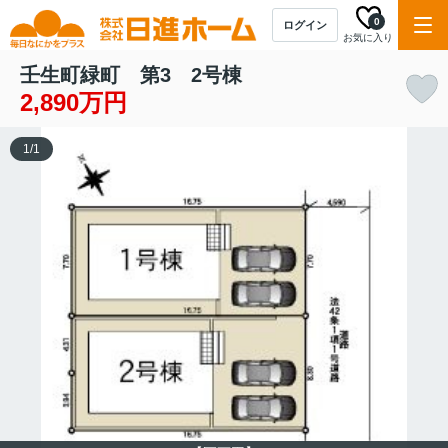
0
ログイン
お気に入り
壬生町緑町 第3 2号棟
2,890万円
1
/
1