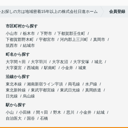
をお探しの方は地域密着15年以上の株式会社日進ホーム
会員登録
市区町村から探す
小山市
栃木市
下野市
下都賀郡壬生町
下都賀郡野木町
宇都宮市
河内郡上三川町
真岡市
筑西市
結城市
町名から探す
大字間々田
大字羽川
大字友沼
大字安塚
城北
大字粟宮
西城南
駅南町
小金井
城東
沿線から探す
東北本線
湘南新宿ライン宇須
両毛線
水戸線
東北新幹線
東武宇都宮線
東武日光線
真岡鉄道
日光線
烏山線
駅から探す
小山
小田林
間々田
野木
思川
小金井
結城
自治医大
国谷
石橋