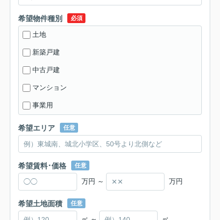
希望物件種別
必須
土地
新築戸建
中古戸建
マンション
事業用
希望エリア
任意
希望賃料･価格
任意
万円 ～
万円
希望土地面積
任意
㎡ ～
㎡