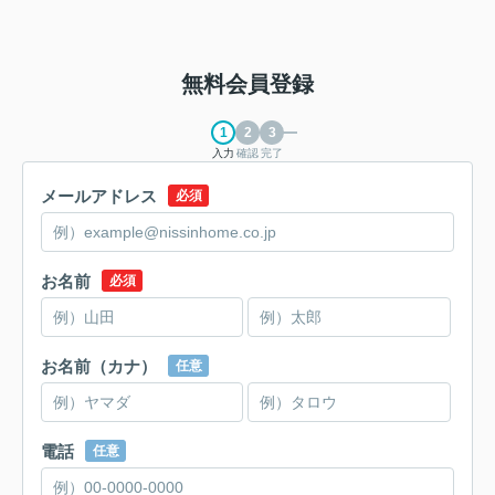
無料会員登録
入力
確認
完了
メールアドレス
必須
お名前
必須
お名前（カナ）
任意
電話
任意