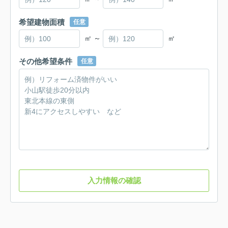
希望建物面積
任意
㎡ ～
㎡
その他希望条件
任意
入力情報の確認