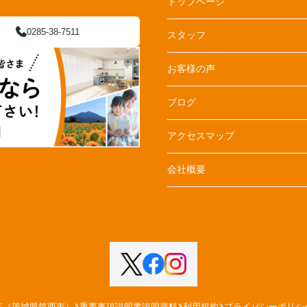
トップページ
0285-38-7511
スタッフ
お客様の声
ブログ
アクセスマップ
会社概要
店（茨城県筑西市）
重要事項説明書説明資料
利用規約
プライバシーポリシ