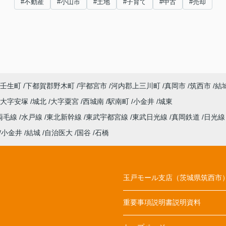
#不動産
#小山市
#土地
#子育て
#中古
#売却
壬生町
下都賀郡野木町
宇都宮市
河内郡上三川町
真岡市
筑西市
結
大字安塚
城北
大字粟宮
西城南
駅南町
小金井
城東
両毛線
水戸線
東北新幹線
東武宇都宮線
東武日光線
真岡鉄道
日光
小金井
結城
自治医大
国谷
石橋
玉戸モール支店（茨城県筑西市
重要事項説明書説明資料