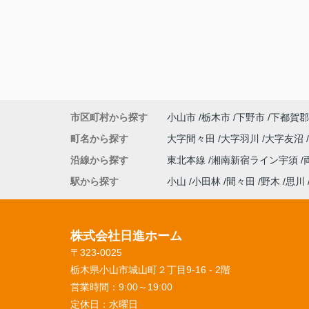
市区町村から探す
小山市
栃木市
下野市
下都賀郡
町名から探す
大字間々田
大字羽川
大字友沼
沿線から探す
東北本線
湘南新宿ライン宇須
駅から探す
小山
小田林
間々田
野木
思川
株式会社日進ホーム
〒323-0025
栃木県小山市城山町２丁目9-16 - 2階
営業時間：
9:00～19:00
定休日：
水曜日