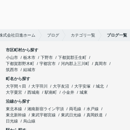
株式会社日進ホーム
ブログ
カテゴリ一覧
ブログ一覧
市区町村から探す
小山市
栃木市
下野市
下都賀郡壬生町
下都賀郡野木町
宇都宮市
河内郡上三川町
真岡市
筑西市
結城市
町名から探す
大字間々田
大字羽川
大字友沼
大字安塚
城北
大字粟宮
西城南
駅南町
小金井
城東
沿線から探す
東北本線
湘南新宿ライン宇須
両毛線
水戸線
東北新幹線
東武宇都宮線
東武日光線
真岡鉄道
日光線
烏山線