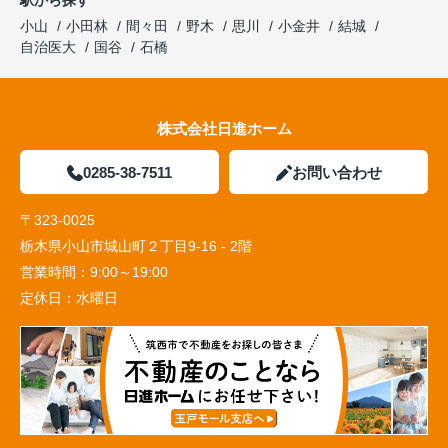
駅から探す
小山
小田林
間々田
野木
思川
小金井
結城
自治医大
国谷
石橋
株式会社日進ホーム
0285-38-7511
お問い合わせ
〒323-0025
栃木県小山市城山町２丁目9-16 - 2階
営業時間：
9:00～19:00
定休日：
水曜日