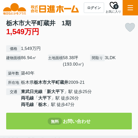
0
ログイン
お気に入り
栃木市大平町蔵井 1期
1,549万円
1,549万円
価格
86.94㎡
58.38坪
3LDK
建物面積
土地面積
間取り
(193.00㎡)
築40年
築年数
栃木県
栃木市
大平町蔵井
2009-21
所在地
東武日光線
「
新大平下
」駅 徒歩25分
交通
両毛線
「
大平下
」駅 徒歩26分
両毛線
「
栃木
」駅 徒歩47分
お問い合わせ
無料