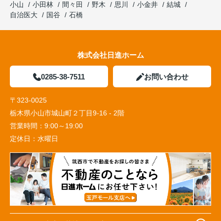
小山
小田林
間々田
野木
思川
小金井
結城
自治医大
国谷
石橋
株式会社日進ホーム
0285-38-7511
お問い合わせ
〒323-0025
栃木県小山市城山町２丁目9-16 - 2階
営業時間：
9:00～19:00
定休日：
水曜日