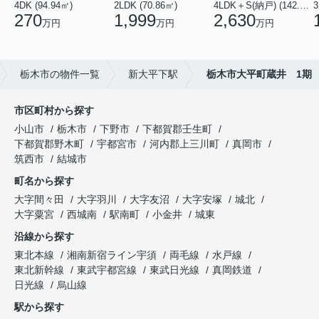
4DK (94.94㎡)
2LDK (70.86㎡)
4LDK＋S(納戸) (142.48㎡)
3
270
1,999
2,630
万円
万円
万円
栃木市の物件一覧
新大平下駅
栃木市大平町蔵井 1期
市区町村から探す
小山市
栃木市
下野市
下都賀郡壬生町
下都賀郡野木町
宇都宮市
河内郡上三川町
真岡市
筑西市
結城市
町名から探す
大字間々田
大字羽川
大字友沼
大字安塚
城北
大字粟宮
西城南
駅南町
小金井
城東
沿線から探す
東北本線
湘南新宿ライン宇須
両毛線
水戸線
東北新幹線
東武宇都宮線
東武日光線
真岡鉄道
日光線
烏山線
駅から探す