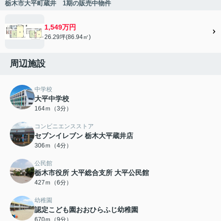
栃木市大平町蔵井 1期の販売中物件
1,549万円
26.29坪(86.94㎡)
周辺施設
中学校
大平中学校
164ｍ（3分）
コンビニエンスストア
セブンイレブン 栃木大平蔵井店
306ｍ（4分）
公民館
栃木市役所 大平総合支所 大平公民館
427ｍ（6分）
幼稚園
認定こども園おおひらふじ幼稚園
670ｍ（9分）