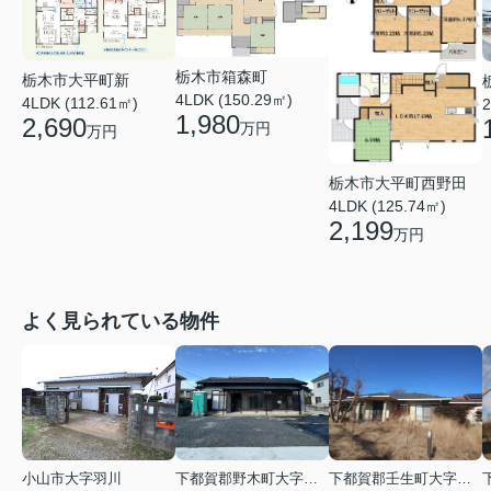
栃木市箱森町
栃木市大平町新
4LDK (150.29㎡)
4LDK (112.61㎡)
2
1,980
2,690
万円
万円
栃木市大平町西野田
4LDK (125.74㎡)
2,199
万円
よく見られている物件
小山市大字羽川
下都賀郡野木町大字友沼
下都賀郡壬生町大字壬生丁