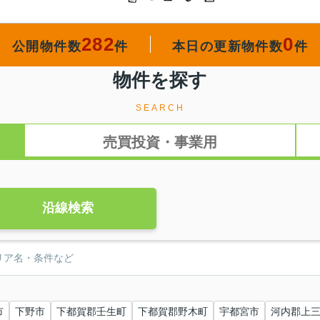
282
0
公開物件数
件
本日の更新物件数
件
物件を探す
SEARCH
売買投資・事業用
沿線検索
市
下野市
下都賀郡壬生町
下都賀郡野木町
宇都宮市
河内郡上