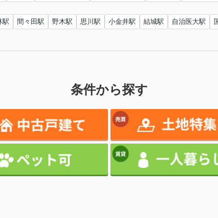
林駅
間々田駅
野木駅
思川駅
小金井駅
結城駅
自治医大駅
条件から探す