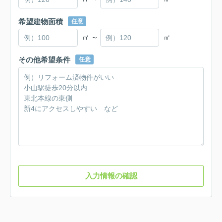
希望建物面積
任意
㎡ ～
㎡
その他希望条件
任意
入力情報の確認