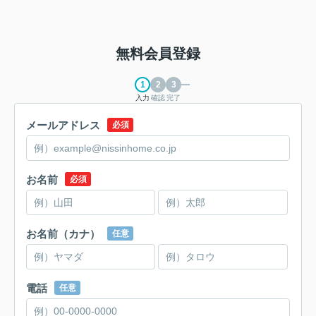
無料会員登録
入力
確認
完了
メールアドレス
必須
お名前
必須
お名前（カナ）
任意
電話
任意