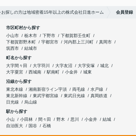
をお探しの方は地域密着15年以上の株式会社日進ホーム
会員登録
市区町村から探す
小山市
栃木市
下野市
下都賀郡壬生町
下都賀郡野木町
宇都宮市
河内郡上三川町
真岡市
筑西市
結城市
町名から探す
大字間々田
大字羽川
大字友沼
大字安塚
城北
大字粟宮
西城南
駅南町
小金井
城東
沿線から探す
東北本線
湘南新宿ライン宇須
両毛線
水戸線
東北新幹線
東武宇都宮線
東武日光線
真岡鉄道
日光線
烏山線
駅から探す
小山
小田林
間々田
野木
思川
小金井
結城
自治医大
国谷
石橋