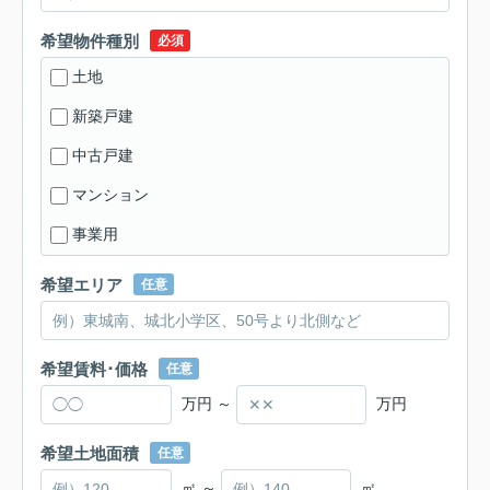
希望物件種別
必須
土地
新築戸建
中古戸建
マンション
事業用
希望エリア
任意
希望賃料･価格
任意
万円 ～
万円
希望土地面積
任意
㎡ ～
㎡