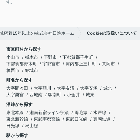
す。
域密着15年以上の株式会社日進ホーム
Cookieの取扱いについて
市区町村から探す
小山市
栃木市
下野市
下都賀郡壬生町
下都賀郡野木町
宇都宮市
河内郡上三川町
真岡市
筑西市
結城市
町名から探す
大字間々田
大字羽川
大字友沼
大字安塚
城北
大字粟宮
西城南
駅南町
小金井
城東
沿線から探す
東北本線
湘南新宿ライン宇須
両毛線
水戸線
東北新幹線
東武宇都宮線
東武日光線
真岡鉄道
日光線
烏山線
駅から探す