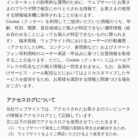
インターネットの効率的な運用のために、ウェブサーバとお客さ
まのブラウザ間で相互にやりとりされる情報で、お客さまの使用
する情報端末機に保存されることがあります。
Cookie（クッキー）を利用してご提供いただいた情報のうち、年
齢、性別、職業、居住地域など個人が特定できない属性情報（組
み合わせることによっても個人が特定できないものに限られま
す）、端末情報、ウェブサイト内におけるユーザーの行動履歴
（アクセスしたURL、コンテンツ、参照順など）およびスマート
フォン等利用時のユーザー承諾・申込みに基づく位置情報を取得
することがあります。ただし、Cookie（クッキー）にはメールア
ドレスや氏名などの個人情報は一切含まれません。なお、会員向
けサービス・メール配信などにおいてはよりカスタマイズしたサ
ービスを提供するため、お客様を識別する情報と関連づける場合
がございます。
アクセスログについて
当社ウェブサイトでは、アクセスされたお客さまのコンピュータ
の情報をアクセスログとして記録しています。
主に以下の目的でアクセスログを使用させていただきます。
（1） ウェブサーバで発生した問題の原因を突き止め解決するため。
（2） ウェブサイトをよりご満足いただけるよう改良するため。