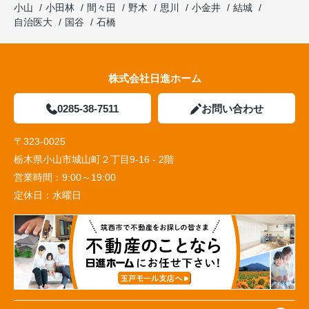
小山
小田林
間々田
野木
思川
小金井
結城
自治医大
国谷
石橋
株式会社日進ホーム
0285-38-7511
お問い合わせ
〒323-0025
栃木県小山市城山町２丁目9-16 - 2階
営業時間：
9:00～19:00
定休日：
水曜日