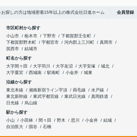
をお探しの方は地域密着15年以上の株式会社日進ホーム
会員登録
市区町村から探す
小山市
栃木市
下野市
下都賀郡壬生町
下都賀郡野木町
宇都宮市
河内郡上三川町
真岡市
筑西市
結城市
町名から探す
大字間々田
大字羽川
大字友沼
大字安塚
城北
大字粟宮
西城南
駅南町
小金井
城東
沿線から探す
東北本線
湘南新宿ライン宇須
両毛線
水戸線
東北新幹線
東武宇都宮線
東武日光線
真岡鉄道
日光線
烏山線
駅から探す
小山
小田林
間々田
野木
思川
小金井
結城
自治医大
国谷
石橋