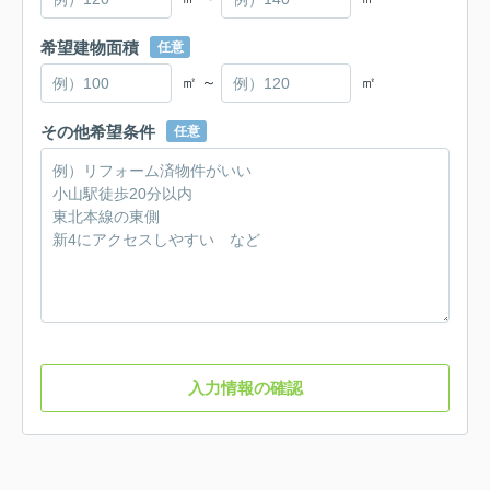
希望建物面積
任意
㎡ ～
㎡
その他希望条件
任意
入力情報の確認