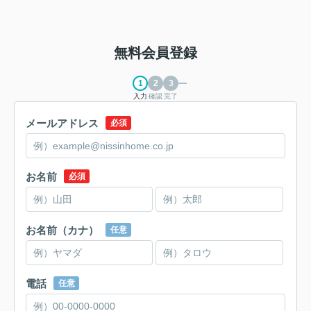
無料会員登録
入力
確認
完了
メールアドレス
必須
お名前
必須
お名前（カナ）
任意
電話
任意