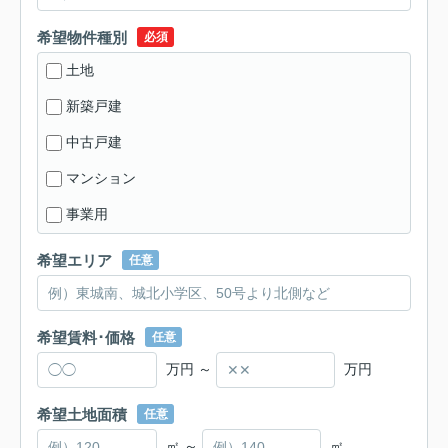
希望物件種別
必須
土地
新築戸建
中古戸建
マンション
事業用
希望エリア
任意
希望賃料･価格
任意
万円 ～
万円
希望土地面積
任意
㎡ ～
㎡