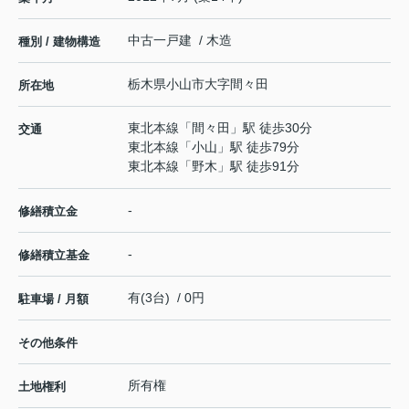
中古一戸建 / 木造
種別 / 建物構造
栃木県
小山市
大字間々田
所在地
東北本線
「
間々田
」駅 徒歩30分
交通
東北本線
「
小山
」駅 徒歩79分
東北本線
「
野木
」駅 徒歩91分
-
修繕積立金
-
修繕積立基金
有(3台) / 0円
駐車場 / 月額
その他条件
所有権
土地権利