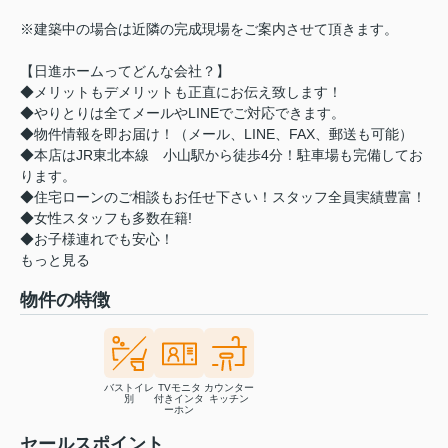
※建築中の場合は近隣の完成現場をご案内させて頂きます。
【日進ホームってどんな会社？】
◆メリットもデメリットも正直にお伝え致します！
◆やりとりは全てメールやLINEでご対応できます。
◆物件情報を即お届け！（メール、LINE、FAX、郵送も可能）
◆本店はJR東北本線 小山駅から徒歩4分！駐車場も完備してお
ります。
◆住宅ローンのご相談もお任せ下さい！スタッフ全員実績豊富！
◆女性スタッフも多数在籍!
◆お子様連れでも安心！
もっと見る
物件の特徴
バストイレ
TVモニタ
カウンター
別
付きインタ
キッチン
ーホン
セールスポイント