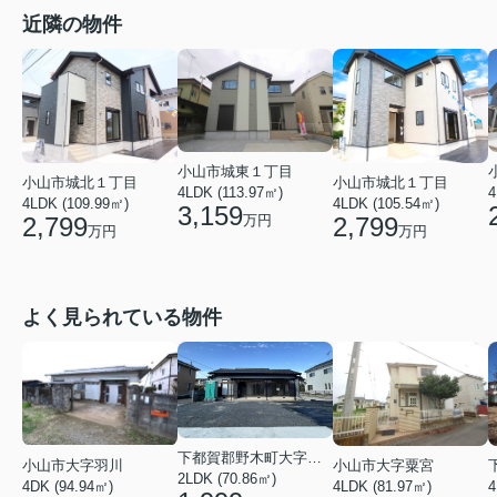
近隣の物件
小山市城東１丁目
小山市城北１丁目
小山市城北１丁目
4LDK (113.97㎡)
4
4LDK (109.99㎡)
4LDK (105.54㎡)
3,159
万円
2,799
2,799
万円
万円
よく見られている物件
下都賀郡野木町大字友沼
小山市大字羽川
小山市大字粟宮
2LDK (70.86㎡)
4DK (94.94㎡)
4LDK (81.97㎡)