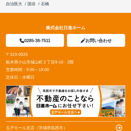
自治医大
国谷
石橋
株式会社日進ホーム
0285-38-7511
お問い合わせ
〒323-0025
栃木県小山市城山町２丁目9-16 - 2階
営業時間：
9:00～19:00
定休日：
水曜日
玉戸モール支店（茨城県筑西市）