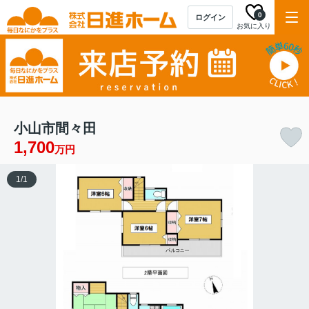
0
ログイン
お気に入り
小山市間々田
1,700
万円
1
/
1