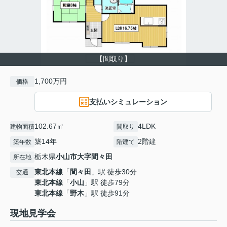
【間取り】
1,700万円
価格
支払いシミュレーション
102.67㎡
4LDK
建物面積
間取り
築14年
2階建
築年数
階建て
栃木県
小山市
大字間々田
所在地
東北本線
「
間々田
」駅 徒歩30分
交通
東北本線
「
小山
」駅 徒歩79分
東北本線
「
野木
」駅 徒歩91分
現地見学会