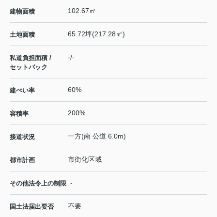
102.67㎡
建物面積
65.72坪(217.28㎡)
土地面積
-/-
私道負担面積 /
セットバック
60%
建ぺい率
200%
容積率
一方(南 公道 6.0m)
接道状況
市街化区域
都市計画
-
その他法令上の制限
不要
国土法届出要否