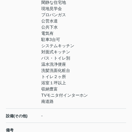
閑静な住宅地
現地見学会
プロパンガス
公営水道
公共下水
電気有
駐車3台可
システムキッチン
対面式キッチン
バス・トイレ別
温水洗浄便座
洗髪洗面化粧台
トイレ２ヶ所
浴室１坪以上
収納豊富
TVモニタ付インターホン
南道路
-
設備(その他)
備考