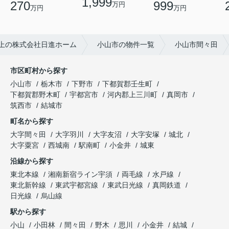
1,999
270
999
万円
万円
万円
上の株式会社日進ホーム
小山市の物件一覧
小山市間々田
市区町村から探す
小山市
栃木市
下野市
下都賀郡壬生町
下都賀郡野木町
宇都宮市
河内郡上三川町
真岡市
筑西市
結城市
町名から探す
大字間々田
大字羽川
大字友沼
大字安塚
城北
大字粟宮
西城南
駅南町
小金井
城東
沿線から探す
東北本線
湘南新宿ライン宇須
両毛線
水戸線
東北新幹線
東武宇都宮線
東武日光線
真岡鉄道
日光線
烏山線
駅から探す
小山
小田林
間々田
野木
思川
小金井
結城