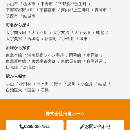
小山市
栃木市
下野市
下都賀郡壬生町
下都賀郡野木町
宇都宮市
河内郡上三川町
真岡市
筑西市
結城市
町名から探す
大字間々田
大字羽川
大字友沼
大字安塚
城北
大字粟宮
西城南
駅南町
小金井
城東
沿線から探す
東北本線
湘南新宿ライン宇須
両毛線
水戸線
東北新幹線
東武宇都宮線
東武日光線
真岡鉄道
日光線
烏山線
駅から探す
小山
小田林
間々田
野木
思川
小金井
結城
自治医大
国谷
石橋
株式会社日進ホーム
0285-38-7511
お問い合わせ