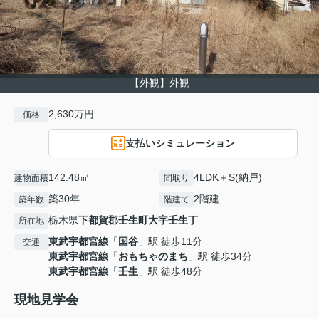
【外観】外観
2,630万円
価格
支払いシミュレーション
142.48㎡
4LDK＋S(納戸)
建物面積
間取り
築30年
2階建
築年数
階建て
栃木県
下都賀郡壬生町
大字壬生丁
所在地
東武宇都宮線
「
国谷
」駅 徒歩11分
交通
東武宇都宮線
「
おもちゃのまち
」駅 徒歩34分
東武宇都宮線
「
壬生
」駅 徒歩48分
現地見学会