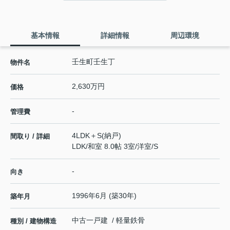
基本情報
詳細情報
周辺環境
壬生町壬生丁
物件名
2,630万円
価格
-
管理費
4LDK＋S(納戸)
間取り / 詳細
LDK
/
和室 8.0帖 3室
/
洋室
/
S
-
向き
1996年6月 (築30年)
築年月
中古一戸建 / 軽量鉄骨
種別 / 建物構造