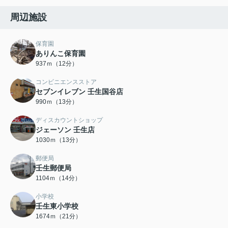
周辺施設
保育園
ありんこ保育園
937ｍ（12分）
コンビニエンスストア
セブンイレブン 壬生国谷店
990ｍ（13分）
ディスカウントショップ
ジェーソン 壬生店
1030ｍ（13分）
郵便局
壬生郵便局
1104ｍ（14分）
小学校
壬生東小学校
1674ｍ（21分）