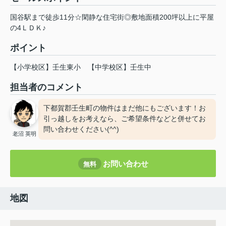
国谷駅まで徒歩11分☆閑静な住宅街◎敷地面積200坪以上に平屋
の4ＬＤＫ♪
ポイント
【小学校区】壬生東小
【中学校区】壬生中
担当者のコメント
下都賀郡壬生町の物件はまだ他にもございます！お
引っ越しをお考えなら、ご希望条件などと併せてお
問い合わせください(^^)
老沼 英明
お問い合わせ
無料
地図