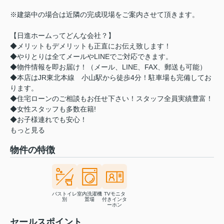
※建築中の場合は近隣の完成現場をご案内させて頂きます。
【日進ホームってどんな会社？】
◆メリットもデメリットも正直にお伝え致します！
◆やりとりは全てメールやLINEでご対応できます。
◆物件情報を即お届け！（メール、LINE、FAX、郵送も可能）
◆本店はJR東北本線 小山駅から徒歩4分！駐車場も完備してお
ります。
◆住宅ローンのご相談もお任せ下さい！スタッフ全員実績豊富！
◆女性スタッフも多数在籍!
◆お子様連れでも安心！
もっと見る
物件の特徴
バストイレ
室内洗濯機
TVモニタ
別
置場
付きインタ
ーホン
セールスポイント