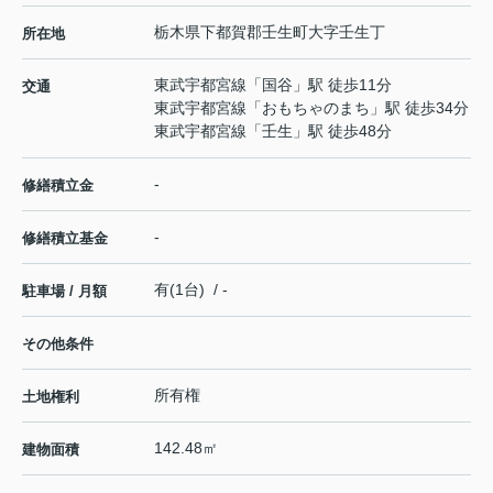
栃木県
下都賀郡壬生町
大字壬生丁
所在地
東武宇都宮線
「
国谷
」駅 徒歩11分
交通
東武宇都宮線
「
おもちゃのまち
」駅 徒歩34分
東武宇都宮線
「
壬生
」駅 徒歩48分
-
修繕積立金
-
修繕積立基金
有(1台) / -
駐車場 / 月額
その他条件
所有権
土地権利
142.48㎡
建物面積