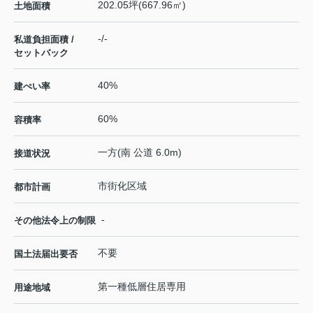
202.05坪(667.96㎡)
土地面積
-/-
私道負担面積 /
セットバック
40%
建ぺい率
60%
容積率
一方(南 公道 6.0m)
接道状況
市街化区域
都市計画
-
その他法令上の制限
不要
国土法届出要否
第一種低層住居専用
用途地域