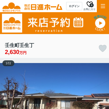
0
ログイン
お気に入り
壬生町壬生丁
2,630
万円
1
/
11