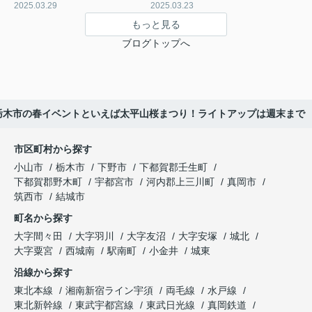
2025.03.29
2025.03.23
もっと見る
ブログトップへ
栃木市の春イベントといえば太平山桜まつり！ライトアップは週末まで
市区町村から探す
小山市
栃木市
下野市
下都賀郡壬生町
下都賀郡野木町
宇都宮市
河内郡上三川町
真岡市
筑西市
結城市
町名から探す
大字間々田
大字羽川
大字友沼
大字安塚
城北
大字粟宮
西城南
駅南町
小金井
城東
沿線から探す
東北本線
湘南新宿ライン宇須
両毛線
水戸線
東北新幹線
東武宇都宮線
東武日光線
真岡鉄道