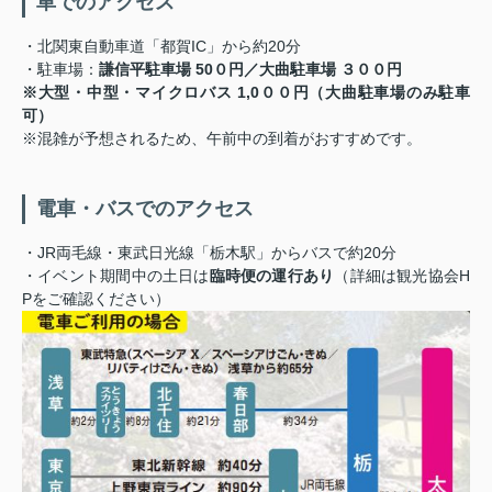
車でのアクセス
・北関東自動車道「都賀IC」から約20分
・駐車場：
謙信平駐車場 50０円／大曲駐車場 ３００円
※大型・中型・マイクロバス 1,0００円（大曲駐車場のみ駐車
可）
※混雑が予想されるため、午前中の到着がおすすめです。
電車・バスでのアクセス
・JR両毛線・東武日光線「栃木駅」からバスで約20分
・イベント期間中の土日は
臨時便の運行あり
（詳細は観光協会H
Pをご確認ください）