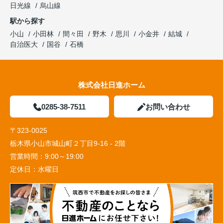
日光線
烏山線
駅から探す
小山
小田林
間々田
野木
思川
小金井
結城
自治医大
国谷
石橋
株式会社日進ホーム
0285-38-7511
お問い合わせ
〒323-0025
栃木県小山市城山町２丁目9-16 - 2階
営業時間：
9:00～19:00
定休日：
水曜日