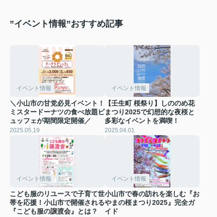
”イベント情報”おすすめ記事
イベント情報
イベント情報
＼小山市の甘党必見イベント！
【壬生町 桜祭り】しののめ花
ミスタードーナツの食べ放題ビ
まつり2025で幻想的な夜桜と
ュッフェが期間限定開催／
多彩なイベントを満喫！
2025.05.19
2025.04.01
イベント情報
イベント情報
こども服のリユースで子育て世
小山市で春の訪れを楽しむ『お
帯を応援！小山市で開催される
やまの桜まつり2025』完全ガ
『こども服の譲渡会』とは？
イド