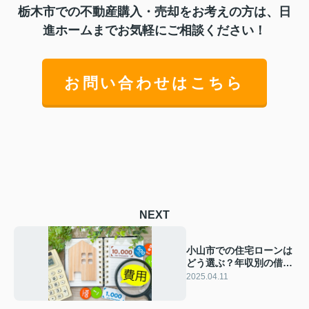
栃木市での不動産購入・売却をお考えの方は、日
進ホームまでお気軽にご相談ください！
お問い合わせはこちら
NEXT
小山市での住宅ローンは
どう選ぶ？年収別の借入
額目安をご紹介
2025.04.11