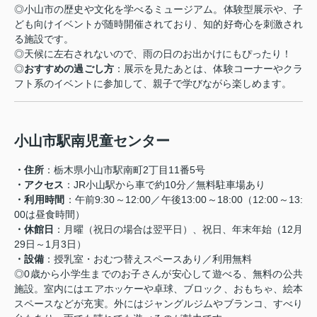
◎
小山市の歴史や文化を学べるミュージアム。体験型展示や、子
ども向けイベントが随時開催されており、知的好奇心を刺激され
る施設です。
◎
天候に左右されないので、雨の日のお出かけにもぴったり！
◎
おすすめの過ごし方
：展示を見たあとは、体験コーナーやクラ
フト系のイベントに参加して、親子で学びながら楽しめます。
小山市駅南児童センター
・住所
：栃木県小山市駅南町2丁目11番5号
・アクセス
：JR小山駅から車で約10分／無料駐車場あり
・利用時間
：午前9:30～12:00／午後13:00～18:00（12:00～13:
00は昼食時間）
・休館日
：月曜（祝日の場合は翌平日）、祝日、年末年始（12月
29日～1月3日）
・設備
：授乳室・おむつ替えスペースあり／利用無料
◎
0歳から小学生までのお子さんが安心して遊べる、無料の公共
施設。室内にはエアホッケーや卓球、ブロック、おもちゃ、絵本
スペースなどが充実。外にはジャングルジムやブランコ、すべり