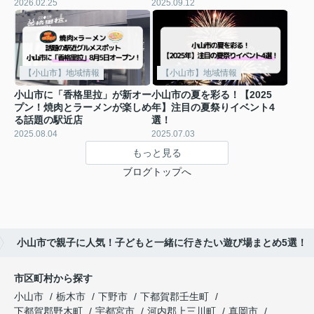
2026.02.25
2025.09.12
【小山市】地域情報
【小山市】地域情報
小山市に「香格里拉」が新オー
小山市の夏を彩る！【2025
プン！焼肉とラーメンが楽しめ
年】注目の夏祭りイベント4
る話題の駅近店
選！
2025.08.04
2025.07.03
もっと見る
ブログトップへ
小山市で親子に人気！子どもと一緒に行きたい遊び場まとめ5選！
市区町村から探す
小山市
栃木市
下野市
下都賀郡壬生町
下都賀郡野木町
宇都宮市
河内郡上三川町
真岡市