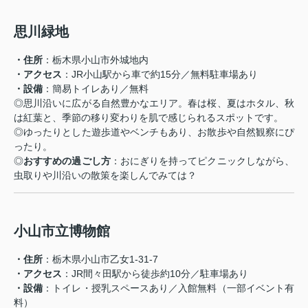
思川緑地
・住所
：栃木県小山市外城地内
・
アクセス
：JR小山駅から車で約15分／無料駐車場あり
・
設備
：簡易トイレあり／無料
◎
思川沿いに広がる自然豊かなエリア。春は桜、夏はホタル、秋
は紅葉と、季節の移り変わりを肌で感じられるスポットです。
◎
ゆったりとした遊歩道やベンチもあり、お散歩や自然観察にぴ
ったり。
◎
おすすめの過ごし方
：おにぎりを持ってピクニックしながら、
虫取りや川沿いの散策を楽しんでみては？
小山市立博物館
・住所
：栃木県小山市乙女1-31-7
・アクセス
：JR間々田駅から徒歩約10分／駐車場あり
・設備
：トイレ・授乳スペースあり／入館無料（一部イベント有
料）