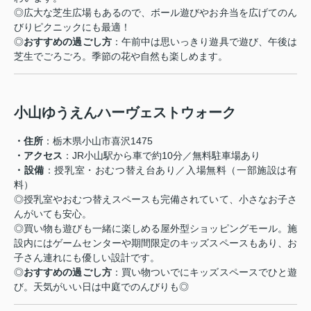
◎広大な芝生広場もあるので、ボール遊びやお弁当を広げてのん
びりピクニックにも最適！
◎
おすすめの過ごし方
：午前中は思いっきり遊具で遊び、午後は
芝生でごろごろ。季節の花や自然も楽しめます。
小山ゆうえんハーヴェストウォーク
・住所
：栃木県小山市喜沢1475
・アクセス
：JR小山駅から車で約10分／無料駐車場あり
・設備
：授乳室・おむつ替え台あり／入場無料（一部施設は有
料）
◎
授乳室やおむつ替えスペースも完備されていて、小さなお子さ
んがいても安心。
◎
買い物も遊びも一緒に楽しめる屋外型ショッピングモール。施
設内にはゲームセンターや期間限定のキッズスペースもあり、お
子さん連れにも優しい設計です。
◎
おすすめの過ごし方
：買い物ついでにキッズスペースでひと遊
び。天気がいい日は中庭でのんびりも◎