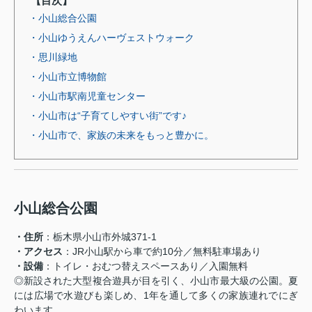
【目次】
・小山総合公園
・小山ゆうえんハーヴェストウォーク
・思川緑地
・小山市立博物館
・小山市駅南児童センター
・小山市は“子育てしやすい街”です♪
・小山市で、家族の未来をもっと豊かに。
小山総合公園
・住所
：栃木県小山市外城371-1
・アクセス
：JR小山駅から車で約10分／無料駐車場あり
・設備
：トイレ・おむつ替えスペースあり／入園無料
◎新設された大型複合遊具が目を引く、小山市最大級の公園。夏
には広場で水遊びも楽しめ、1年を通して多くの家族連れでにぎ
わいます。