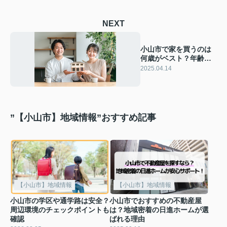
NEXT
小山市で家を買うのは
何歳がベスト？年齢別
購入時期を解説
2025.04.14
”【小山市】地域情報”おすすめ記事
【小山市】地域情報
【小山市】地域情報
小山市の学区や通学路は安全？
小山市でおすすめの不動産屋
周辺環境のチェックポイントも
は？地域密着の日進ホームが選
確認
ばれる理由