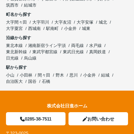
筑西市
結城市
町名から探す
大字間々田
大字羽川
大字友沼
大字安塚
城北
大字粟宮
西城南
駅南町
小金井
城東
沿線から探す
東北本線
湘南新宿ライン宇須
両毛線
水戸線
東北新幹線
東武宇都宮線
東武日光線
真岡鉄道
日光線
烏山線
駅から探す
小山
小田林
間々田
野木
思川
小金井
結城
自治医大
国谷
石橋
株式会社日進ホーム
0285-38-7511
お問い合わせ
〒323-0025