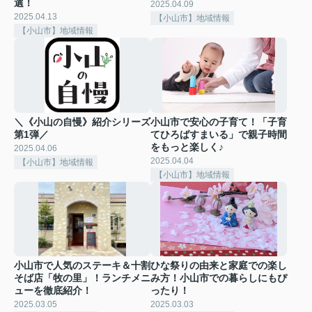
選！
2025.04.09
2025.04.13
【小山市】地域情報
【小山市】地域情報
＼《小山の自慢》紹介シリーズ
小山市で安心の子育て！「子育
第1弾／
てひろばすまいる」で親子時間
をもっと楽しく♪
2025.04.06
2025.04.04
【小山市】地域情報
【小山市】地域情報
小山市で人気のステーキ＆十割
ひな祭りの由来と家庭での楽し
そば店「牧の里」！ランチメニ
み方！小山市での暮らしにもぴ
ューを徹底紹介！
ったり！
2025.03.05
2025.03.03