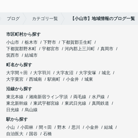
ブログ
カテゴリ一覧
【小山市】地域情報のブログ一覧
市区町村から探す
小山市
栃木市
下野市
下都賀郡壬生町
下都賀郡野木町
宇都宮市
河内郡上三川町
真岡市
筑西市
結城市
町名から探す
大字間々田
大字羽川
大字友沼
大字安塚
城北
大字粟宮
西城南
駅南町
小金井
城東
沿線から探す
東北本線
湘南新宿ライン宇須
両毛線
水戸線
東北新幹線
東武宇都宮線
東武日光線
真岡鉄道
日光線
烏山線
駅から探す
小山
小田林
間々田
野木
思川
小金井
結城
自治医大
国谷
石橋