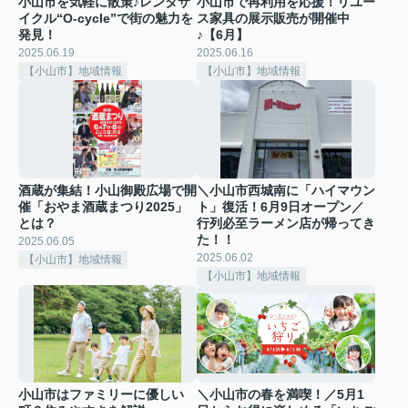
小山市を気軽に散策♪レンタサ
小山市で再利用を応援！リユー
イクル“O‑cycle”で街の魅力を
ス家具の展示販売が開催中
発見！
♪【6月】
2025.06.19
2025.06.16
【小山市】地域情報
【小山市】地域情報
酒蔵が集結！小山御殿広場で開
＼小山市西城南に「ハイマウン
催「おやま酒蔵まつり2025」
ト」復活！6月9日オープン／
とは？
行列必至ラーメン店が帰ってき
た！！
2025.06.05
2025.06.02
【小山市】地域情報
【小山市】地域情報
小山市はファミリーに優しい
＼小山市の春を満喫！／5月1