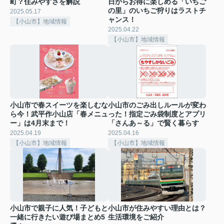
町？住みやすさを解説
日からお得に楽しめる「いちご
の里」のいちご狩りはラストチ
2025.05.17
ャンス！
【小山市】地域情報
2025.04.22
【小山市】地域情報
小山市で春スイーツを楽しむな
小山市のごみ出しルールが変わ
ら今！武平作小山店「春メニュ
った！指定ごみ袋制度とアプリ
ー」は4月末まで！
「さんあ～る」で賢く暮らす
2025.04.19
2025.04.16
【小山市】地域情報
【小山市】地域情報
小山市で親子に人気！子どもと
小山市が住みやすい理由とは？
一緒に行きたい遊び場まとめ5
生活環境をご紹介