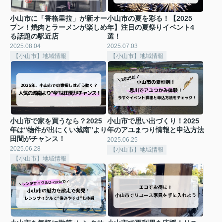
小山市に「香格里拉」が新オー
小山市の夏を彩る！【2025
プン！焼肉とラーメンが楽しめ
年】注目の夏祭りイベント4
る話題の駅近店
選！
2025.08.04
2025.07.03
【小山市】地域情報
【小山市】地域情報
小山市で家を買うなら？2025
小山市で思い出づくり！2025
年は“物件が出にくい城南”より
年のアユまつり情報と申込方法
田間がチャンス！
2025.06.25
2025.06.28
【小山市】地域情報
【小山市】地域情報