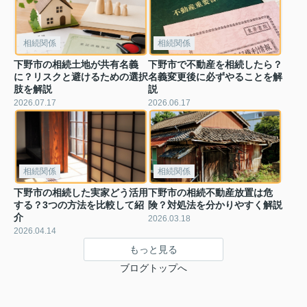
相続関係
相続関係
下野市の相続土地が共有名義
下野市で不動産を相続したら？
に？リスクと避けるための選択
名義変更後に必ずやることを解
肢を解説
説
2026.07.17
2026.06.17
相続関係
相続関係
下野市の相続した実家どう活用
下野市の相続不動産放置は危
する？3つの方法を比較して紹
険？対処法を分かりやすく解説
介
2026.03.18
2026.04.14
もっと見る
ブログトップへ