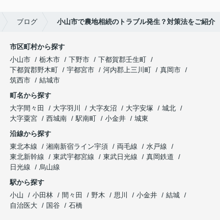
ブログ
小山市で農地相続のトラブル発生？対策法をご紹介
市区町村から探す
小山市
栃木市
下野市
下都賀郡壬生町
下都賀郡野木町
宇都宮市
河内郡上三川町
真岡市
筑西市
結城市
町名から探す
大字間々田
大字羽川
大字友沼
大字安塚
城北
大字粟宮
西城南
駅南町
小金井
城東
沿線から探す
東北本線
湘南新宿ライン宇須
両毛線
水戸線
東北新幹線
東武宇都宮線
東武日光線
真岡鉄道
日光線
烏山線
駅から探す
小山
小田林
間々田
野木
思川
小金井
結城
自治医大
国谷
石橋