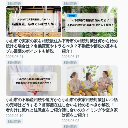
相続関係
相続関係
小山市で実家の家を相続後住み
下野市の相続対策は何から始め
続ける場合は？名義変更やトラ
るべき？不動産や節税の基本も
ブル回避のポイントも解説
紹介！
2025.06.21
2025.06.17
相続関係
相続関係
小山市の不動産相続や遠方から
小山市の実家相続対策はいつ話
の売却はどうする？首都圏在住
し合いを始めるべきか解説 ！
者向けに流れと注意点をご紹介
話し合いのタイミングや空き家
対策をご紹介！
2025.06.10
2025.06.03
相続関係
相続関係