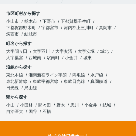
市区町村から探す
小山市
栃木市
下野市
下都賀郡壬生町
下都賀郡野木町
宇都宮市
河内郡上三川町
真岡市
筑西市
結城市
町名から探す
大字間々田
大字羽川
大字友沼
大字安塚
城北
大字粟宮
西城南
駅南町
小金井
城東
沿線から探す
東北本線
湘南新宿ライン宇須
両毛線
水戸線
東北新幹線
東武宇都宮線
東武日光線
真岡鉄道
日光線
烏山線
駅から探す
小山
小田林
間々田
野木
思川
小金井
結城
自治医大
国谷
石橋