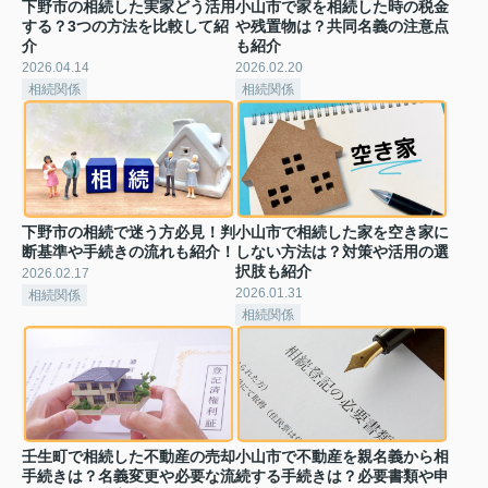
下野市の相続した実家どう活用
小山市で家を相続した時の税金
する？3つの方法を比較して紹
や残置物は？共同名義の注意点
介
も紹介
2026.04.14
2026.02.20
相続関係
相続関係
下野市の相続で迷う方必見！判
小山市で相続した家を空き家に
断基準や手続きの流れも紹介！
しない方法は？対策や活用の選
択肢も紹介
2026.02.17
2026.01.31
相続関係
相続関係
壬生町で相続した不動産の売却
小山市で不動産を親名義から相
手続きは？名義変更や必要な流
続する手続きは？必要書類や申