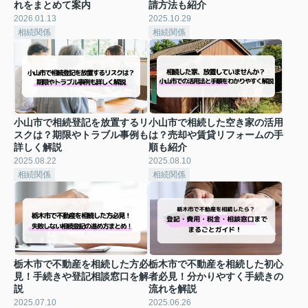
れをまとめて案内
請方法も紹介
2026.01.13
2025.10.29
相続関係
相続関係
小山市で相続登記を放置するリ
小山市で相続した空き家の活用
スクは？期限やトラブル事例も
は？売却や賃貸リフォームの手
詳しく解説
順も紹介
2025.08.22
2025.08.10
相続関係
相続関係
栃木市で不動産を相続した方必
栃木市で不動産を相続した初心
見！手続きや登記相談窓口を解
者必見！分かりやすく手続きの
説
流れを解説
2025.07.10
2025.06.26