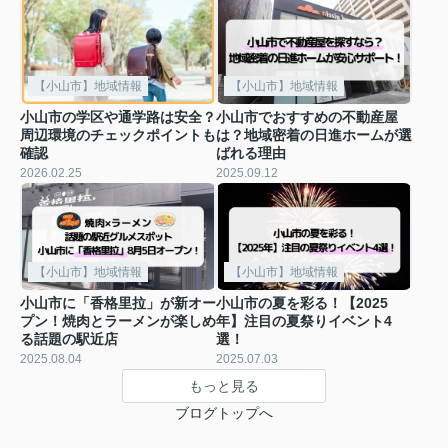
【小山市】地域情報
【小山市】地域情報
小山市の学区や通学路は安全？
小山市でおすすめの不動産屋
周辺環境のチェックポイントも
は？地域密着の日進ホームが選
確認
ばれる理由
2026.02.25
2025.09.12
【小山市】地域情報
【小山市】地域情報
小山市に「香格里拉」が新オー
小山市の夏を彩る！【2025
プン！焼肉とラーメンが楽しめ
年】注目の夏祭りイベント4
る話題の駅近店
選！
2025.08.04
2025.07.03
もっと見る
ブログトップへ