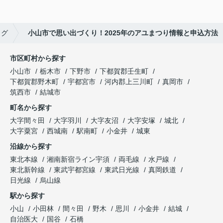
ログ
小山市で思い出づくり！2025年のアユまつり情報と申込方法
市区町村から探す
小山市
栃木市
下野市
下都賀郡壬生町
下都賀郡野木町
宇都宮市
河内郡上三川町
真岡市
筑西市
結城市
町名から探す
大字間々田
大字羽川
大字友沼
大字安塚
城北
大字粟宮
西城南
駅南町
小金井
城東
沿線から探す
東北本線
湘南新宿ライン宇須
両毛線
水戸線
東北新幹線
東武宇都宮線
東武日光線
真岡鉄道
日光線
烏山線
駅から探す
小山
小田林
間々田
野木
思川
小金井
結城
自治医大
国谷
石橋