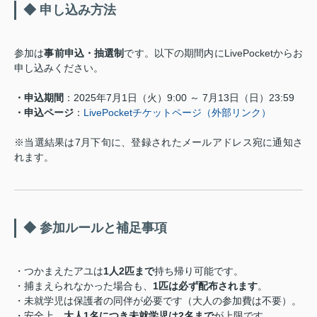
◆ 申し込み方法
参加は
事前申込・抽選制
です。以下の期間内にLivePocketからお
申し込みください。
・申込期間
：2025年7月1日（火）9:00 ～ 7月13日（日）23:59
・申込ページ
：
LivePocketチケットページ（外部リンク）
※当選結果は7月下旬に、登録されたメールアドレス宛に通知さ
れます。
◆ 参加ルールと補足事項
・つかまえたアユは
1人2匹まで
持ち帰り可能です。
・捕まえられなかった場合も、
1匹は必ず配布されます
。
・未就学児は保護者の同伴が必要です（大人の参加費は不要）。
・安全上、
大人1名につき未就学児は2名まで
が上限です。