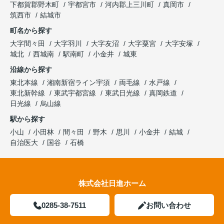
下都賀郡野木町
宇都宮市
河内郡上三川町
真岡市
筑西市
結城市
町名から探す
大字間々田
大字羽川
大字友沼
大字粟宮
大字安塚
城北
西城南
駅南町
小金井
城東
沿線から探す
東北本線
湘南新宿ライン宇須
両毛線
水戸線
東北新幹線
東武宇都宮線
東武日光線
真岡鉄道
日光線
烏山線
駅から探す
小山
小田林
間々田
野木
思川
小金井
結城
自治医大
国谷
石橋
株式会社日進ホーム
0285-38-7511
お問い合わせ