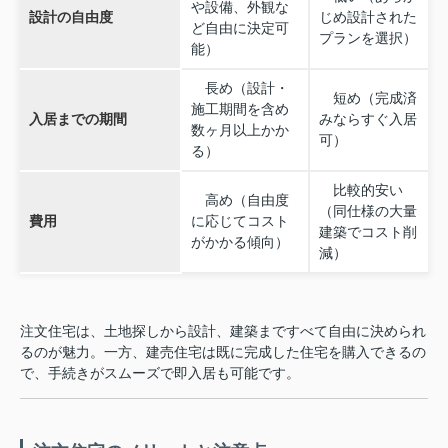
や設備、外観な
設計の自由度
じめ設計された
ど自由に決定可
プランを選択）
能）
長め（設計・
短め（完成済
施工期間を含め
入居までの期間
みならすぐ入居
数ヶ月以上かか
可）
る）
比較的安い
高め（自由度
（同仕様の大量
費用
に応じてコスト
建築でコスト削
がかかる傾向）
減）
注文住宅は、土地探しから設計、建築まですべて自由に決められ
るのが魅力。一方、建売住宅は既に完成した住宅を購入できるの
で、手続きがスムーズで即入居も可能です。