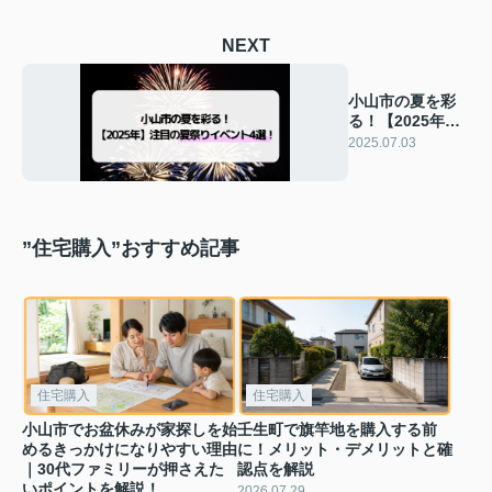
NEXT
小山市の夏を彩
る！【2025年】
注目の夏祭りイ
2025.07.03
ベント4選！
”住宅購入”おすすめ記事
住宅購入
住宅購入
小山市でお盆休みが家探しを始
壬生町で旗竿地を購入する前
めるきっかけになりやすい理由
に！メリット・デメリットと確
｜30代ファミリーが押さえた
認点を解説
いポイントを解説！
2026.07.29