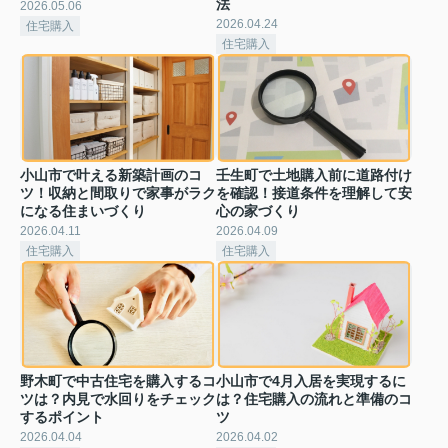
法
2026.05.06
2026.04.24
住宅購入
住宅購入
小山市で叶える新築計画のコ
壬生町で土地購入前に道路付け
ツ！収納と間取りで家事がラク
を確認！接道条件を理解して安
になる住まいづくり
心の家づくり
2026.04.11
2026.04.09
住宅購入
住宅購入
野木町で中古住宅を購入するコ
小山市で4月入居を実現するに
ツは？内見で水回りをチェック
は？住宅購入の流れと準備のコ
するポイント
ツ
2026.04.04
2026.04.02