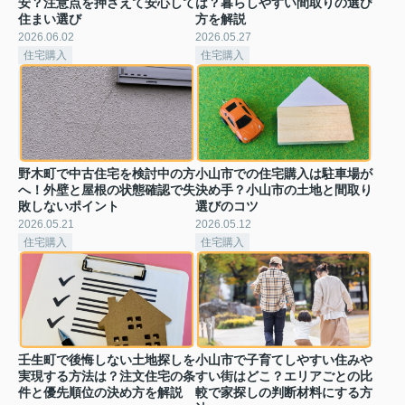
安？注意点を押さえて安心して
は？暮らしやすい間取りの選び
住まい選び
方を解説
2026.06.02
2026.05.27
住宅購入
住宅購入
野木町で中古住宅を検討中の方
小山市での住宅購入は駐車場が
へ！外壁と屋根の状態確認で失
決め手？小山市の土地と間取り
敗しないポイント
選びのコツ
2026.05.21
2026.05.12
住宅購入
住宅購入
壬生町で後悔しない土地探しを
小山市で子育てしやすい住みや
実現する方法は？注文住宅の条
すい街はどこ？エリアごとの比
件と優先順位の決め方を解説
較で家探しの判断材料にする方