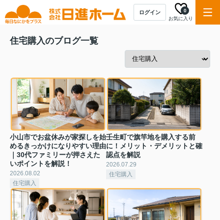
0
ログイン
お気に入り
住宅購入のブログ一覧
小山市でお盆休みが家探しを始
壬生町で旗竿地を購入する前
めるきっかけになりやすい理由
に！メリット・デメリットと確
｜30代ファミリーが押さえた
認点を解説
いポイントを解説！
2026.07.29
2026.08.02
住宅購入
住宅購入