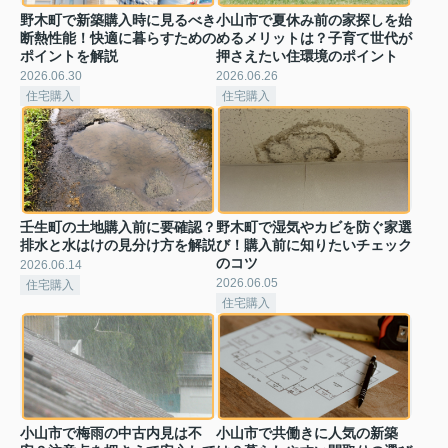
野木町で新築購入時に見るべき
小山市で夏休み前の家探しを始
断熱性能！快適に暮らすための
めるメリットは？子育て世代が
ポイントを解説
押さえたい住環境のポイント
2026.06.30
2026.06.26
住宅購入
住宅購入
壬生町の土地購入前に要確認？
野木町で湿気やカビを防ぐ家選
排水と水はけの見分け方を解説
び！購入前に知りたいチェック
のコツ
2026.06.14
2026.06.05
住宅購入
住宅購入
小山市で梅雨の中古内見は不
小山市で共働きに人気の新築