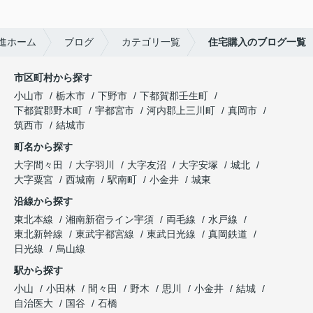
進ホーム
ブログ
カテゴリ一覧
住宅購入のブログ一覧
市区町村から探す
小山市
栃木市
下野市
下都賀郡壬生町
下都賀郡野木町
宇都宮市
河内郡上三川町
真岡市
筑西市
結城市
町名から探す
大字間々田
大字羽川
大字友沼
大字安塚
城北
大字粟宮
西城南
駅南町
小金井
城東
沿線から探す
東北本線
湘南新宿ライン宇須
両毛線
水戸線
東北新幹線
東武宇都宮線
東武日光線
真岡鉄道
日光線
烏山線
駅から探す
小山
小田林
間々田
野木
思川
小金井
結城
自治医大
国谷
石橋