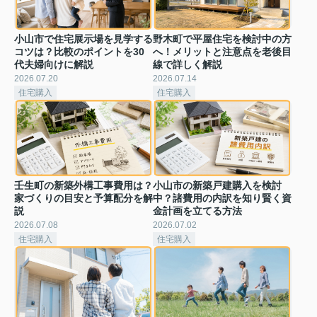
小山市で住宅展示場を見学する
野木町で平屋住宅を検討中の方
コツは？比較のポイントを30
へ！メリットと注意点を老後目
代夫婦向けに解説
線で詳しく解説
2026.07.20
2026.07.14
住宅購入
住宅購入
壬生町の新築外構工事費用は？
小山市の新築戸建購入を検討
家づくりの目安と予算配分を解
中？諸費用の内訳を知り賢く資
説
金計画を立てる方法
2026.07.08
2026.07.02
住宅購入
住宅購入