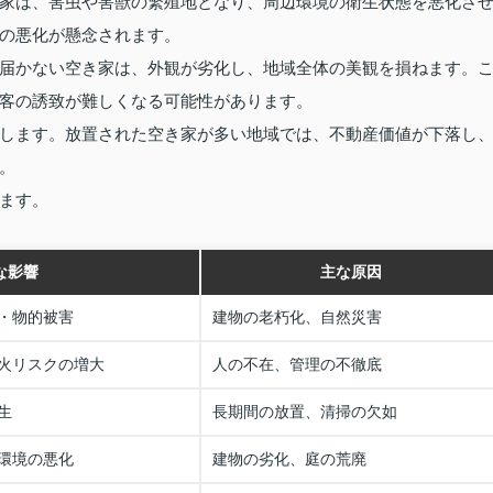
家は、害虫や害獣の繁殖地となり、周辺環境の衛生状態を悪化さ
の悪化が懸念されます。
届かない空き家は、外観が劣化し、地域全体の美観を損ねます。
客の誘致が難しくなる可能性があります。
します。放置された空き家が多い地域では、不動産価値が下落し
。
ます。
な影響
主な原因
・物的被害
建物の老朽化、自然災害
火リスクの増大
人の不在、管理の不徹底
生
長期間の放置、清掃の欠如
環境の悪化
建物の劣化、庭の荒廃