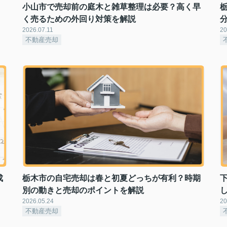
小山市で売却前の庭木と雑草整理は必要？高く早
く売るための外回り対策を解説
2026.07.11
20
不動産売却
成
栃木市の自宅売却は春と初夏どっちが有利？時期
別の動きと売却のポイントを解説
2026.05.24
20
不動産売却