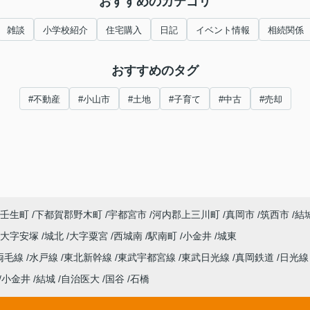
おすすめのカテゴリ
雑談
小学校紹介
住宅購入
日記
イベント情報
相続関係
おすすめのタグ
#不動産
#小山市
#土地
#子育て
#中古
#売却
壬生町
下都賀郡野木町
宇都宮市
河内郡上三川町
真岡市
筑西市
結
大字安塚
城北
大字粟宮
西城南
駅南町
小金井
城東
両毛線
水戸線
東北新幹線
東武宇都宮線
東武日光線
真岡鉄道
日光
小金井
結城
自治医大
国谷
石橋