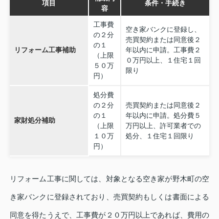
項目
条件・手続き
容
工事費
空き家バンクに登録し、
の２分
売買契約または同意後２
の１
リフォーム工事補助
年以内に申請。工事費２
（上限
０万円以上、１住宅１回
５０万
限り
円）
処分費
の２分
売買契約または同意後２
の１
年以内に申請。処分費５
家財処分補助
（上限
万円以上、許可業者での
１０万
処分、１住宅１回限り
円）
リフォーム工事に関しては、対象となる空き家が野木町の空
き家バンクに登録されており、売買契約もしくは書面による
同意を得たうえで、工事費が２０万円以上であれば、費用の