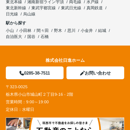
東北本線
湘南新宿ライン宇須
両毛線
水戸線
東北新幹線
東武宇都宮線
東武日光線
真岡鉄道
日光線
烏山線
駅から探す
小山
小田林
間々田
野木
思川
小金井
結城
自治医大
国谷
石橋
株式会社日進ホーム
0285-38-7511
お問い合わせ
〒323-0025
栃木県小山市城山町２丁目9-16 - 2階
営業時間：
9:00～19:00
定休日：
水曜日