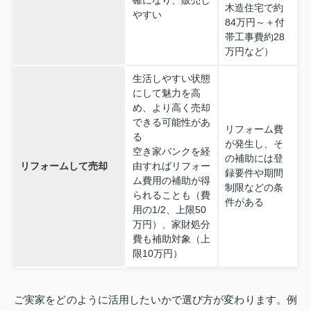
木造住宅で約
やすい
84万円～＋付
帯工事費約28
万円など）
生活しやすい状態
にして魅力を高
め、より高く売却
できる可能性があ
リフォーム費
る
が発生し、そ
空き家バンクを経
の補助には登
リフォームして売却
由すればリフォー
録要件や期間
ム費用の補助が得
制限などの条
られることも（費
件がある
用の1/2、上限50
万円）、家財処分
費も補助対象（上
限10万円）
ご実家をどのように活用したいかで選び方が変わります。例