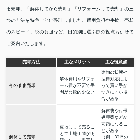
ま売却」「解体してから売却」「リフォームして売却」の三
つの方法を特色ごとに整理しました。費用負担や手間、売却
のスピード、税の負担など、目的別に選ぶ際の視点も併せて
ご案内いたします。
売却方法
主なメリット
主な留意点
建物の状態や
解体費用やリフォ
法律対応によ
そのまま売却
ーム費が不要で手
って買い手が
間が比較的少ない
つきにくい場
合がある
解体費や付帯
処理費などが
高額になるこ
更地にして売るこ
とがある
とで土地価値が明
解体して売却
（例：30坪の
確になり、販売し