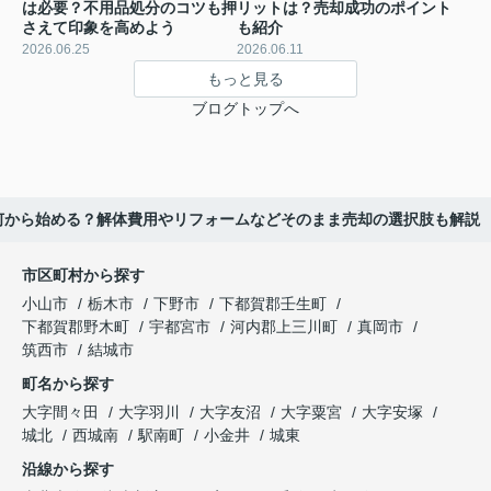
は必要？不用品処分のコツも押
リットは？売却成功のポイント
さえて印象を高めよう
も紹介
2026.06.25
2026.06.11
もっと見る
ブログトップへ
何から始める？解体費用やリフォームなどそのまま売却の選択肢も解説
市区町村から探す
小山市
栃木市
下野市
下都賀郡壬生町
下都賀郡野木町
宇都宮市
河内郡上三川町
真岡市
筑西市
結城市
町名から探す
大字間々田
大字羽川
大字友沼
大字粟宮
大字安塚
城北
西城南
駅南町
小金井
城東
沿線から探す