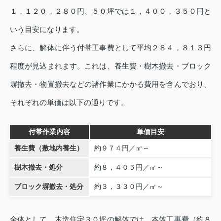
１，１２０，２８０円、５０坪では１，４００，３５０円と
いう目安になります。
さらに、解体に伴う付帯工事費として平均２８４，８１３円
程度が見込まれます。これは、養生費・樹木撤去・ブロック
塀撤去・物置撤去などの諸作業にかかる費用を含んでおり、
それぞれの単価は以下の通りです。
付帯作業内容
単価目安
養生費（敷地内養生）
約９７４円／㎡～
樹木撤去・処分
約８，４０５円／
㎡～
ブロック塀撤去・処分
約３，３３０円／
㎡～
全体として、木造住宅３０坪の解体では、本体工事費（約８