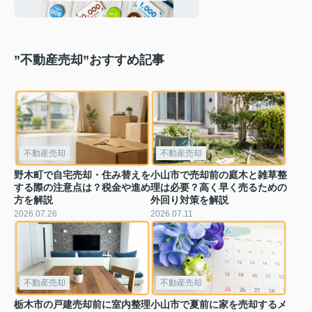
な使い方をご紹介
”不動産売却”おすすめ記事
不動産売却
不動産売却
野木町で自宅売却・住み替えを
小山市で売却前の庭木と雑草整
する際の注意点は？税金や進め
理は必要？高く早く売るための
方を解説
外回り対策を解説
2026.07.26
2026.07.11
不動産売却
不動産売却
栃木市の戸建売却前に室内整理
小山市で夏前に家を売却するメ