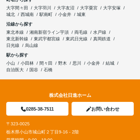
大字間々田
大字羽川
大字友沼
大字粟宮
大字安塚
城北
西城南
駅南町
小金井
城東
沿線から探す
東北本線
湘南新宿ライン宇須
両毛線
水戸線
東北新幹線
東武宇都宮線
東武日光線
真岡鉄道
日光線
烏山線
駅から探す
小山
小田林
間々田
野木
思川
小金井
結城
自治医大
国谷
石橋
株式会社日進ホーム
0285-38-7511
お問い合わせ
〒323-0025
栃木県小山市城山町２丁目9-16 - 2階
営業時間：
9:00～19:00