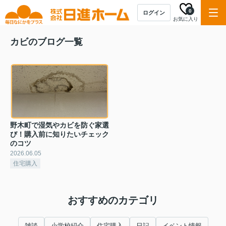
0
ログイン
お気に入り
カビのブログ一覧
野木町で湿気やカビを防ぐ家選
び！購入前に知りたいチェック
のコツ
2026.06.05
住宅購入
おすすめのカテゴリ
雑談
小学校紹介
住宅購入
日記
イベント情報