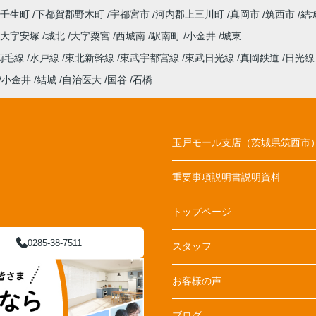
壬生町
下都賀郡野木町
宇都宮市
河内郡上三川町
真岡市
筑西市
結
大字安塚
城北
大字粟宮
西城南
駅南町
小金井
城東
両毛線
水戸線
東北新幹線
東武宇都宮線
東武日光線
真岡鉄道
日光
小金井
結城
自治医大
国谷
石橋
玉戸モール支店（茨城県筑西市
重要事項説明書説明資料
トップページ
0285-38-7511
スタッフ
お客様の声
ブログ