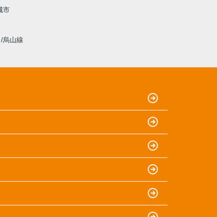
城市
線
烏山線
）