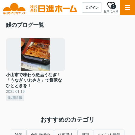
0
ログイン
お気に入り
鰻のブログ一覧
小山市で味わう絶品うなぎ！
「うなぎ いわさき」で贅沢な
ひとときを！
2025.01.19
地域情報
おすすめのカテゴリ
雑談
小学校紹介
住宅購入
日記
イベント情報