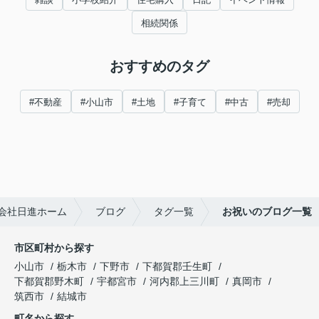
相続関係
おすすめのタグ
#不動産
#小山市
#土地
#子育て
#中古
#売却
会社日進ホーム
ブログ
タグ一覧
お祝いのブログ一覧
市区町村から探す
小山市
栃木市
下野市
下都賀郡壬生町
下都賀郡野木町
宇都宮市
河内郡上三川町
真岡市
筑西市
結城市
町名から探す