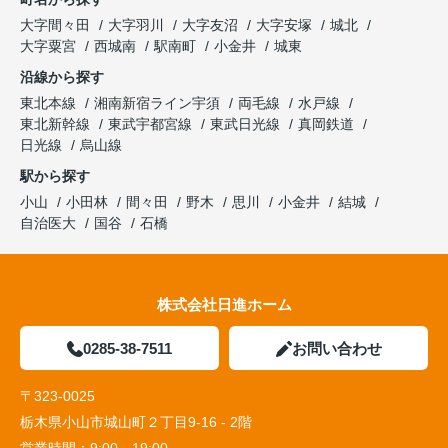
大字間々田
大字羽川
大字友沼
大字安塚
城北
大字粟宮
西城南
駅南町
小金井
城東
沿線から探す
東北本線
湘南新宿ライン宇須
両毛線
水戸線
東北新幹線
東武宇都宮線
東武日光線
真岡鉄道
日光線
烏山線
駅から探す
小山
小田林
間々田
野木
思川
小金井
結城
自治医大
国谷
石橋
株式会社日進ホーム
0285-38-7511
お問い合わせ
〒323-0025
栃木県小山市城山町２丁目9-16 - 2階
営業時間：
9:00～19:00