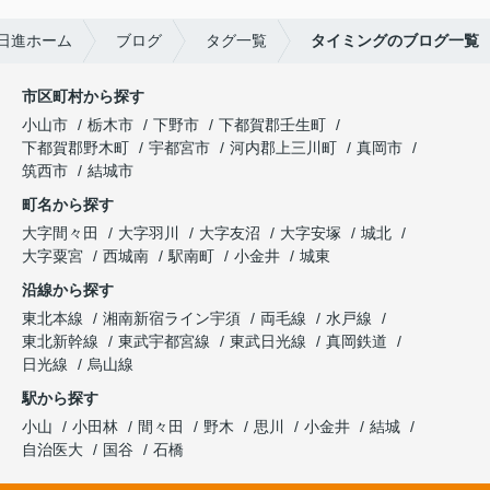
日進ホーム
ブログ
タグ一覧
タイミングのブログ一覧
市区町村から探す
小山市
栃木市
下野市
下都賀郡壬生町
下都賀郡野木町
宇都宮市
河内郡上三川町
真岡市
筑西市
結城市
町名から探す
大字間々田
大字羽川
大字友沼
大字安塚
城北
大字粟宮
西城南
駅南町
小金井
城東
沿線から探す
東北本線
湘南新宿ライン宇須
両毛線
水戸線
東北新幹線
東武宇都宮線
東武日光線
真岡鉄道
日光線
烏山線
駅から探す
小山
小田林
間々田
野木
思川
小金井
結城
自治医大
国谷
石橋