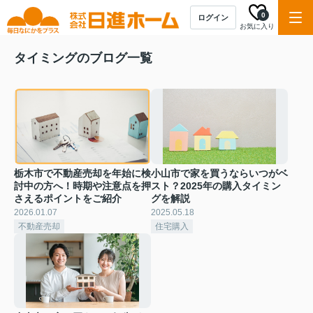
0
ログイン
お気に入り
タイミングのブログ一覧
栃木市で不動産売却を年始に検
小山市で家を買うならいつがベ
討中の方へ！時期や注意点を押
スト？2025年の購入タイミン
さえるポイントをご紹介
グを解説
2026.01.07
2025.05.18
不動産売却
住宅購入