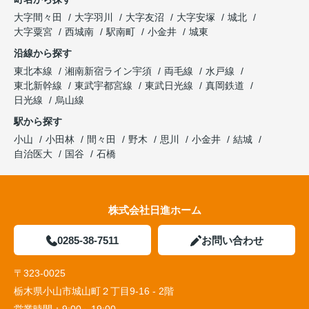
大字間々田
大字羽川
大字友沼
大字安塚
城北
大字粟宮
西城南
駅南町
小金井
城東
沿線から探す
東北本線
湘南新宿ライン宇須
両毛線
水戸線
東北新幹線
東武宇都宮線
東武日光線
真岡鉄道
日光線
烏山線
駅から探す
小山
小田林
間々田
野木
思川
小金井
結城
自治医大
国谷
石橋
株式会社日進ホーム
0285-38-7511
お問い合わせ
〒323-0025
栃木県小山市城山町２丁目9-16 - 2階
営業時間：
9:00～19:00