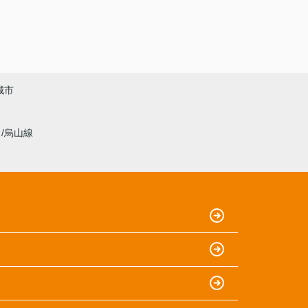
城市
線
烏山線
）