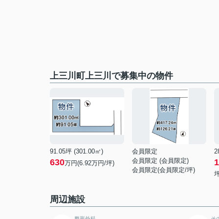
上三川町上三川で募集中の物件
91.05坪 (301.00㎡)
会員限定
2
会員限定
(
会員限定
)
630
1
万円(6.92万円/坪)
会員限定
(
会員限定
/坪)
坪
周辺施設
整形外科
そ