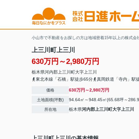
小山市で不動産をお探しの方は地域密着15年以上の株式会
上三川町上三川
630万円～2,980万円
栃木県
河内郡上三川町
大字上三川
東北本線「石橋」駅徒歩65分
真岡鉄道「寺内」駅徒
630万円～2,980万円
価格
94.64㎡～948.45㎡(65.68坪～286.
土地面積(坪数)
栃木県
河内郡上三川町
大字上三川
所在地
上三川町上三川の基本情報