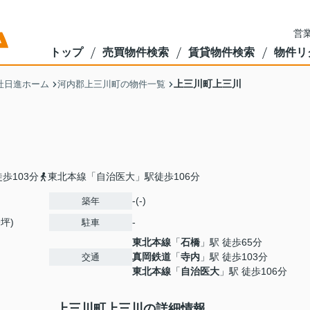
営業
トップ
売買物件検索
賃貸物件検索
物件リ
上三川町上三川
社日進ホーム
河内郡上三川町の物件一覧
歩103分
東北本線「自治医大」駅徒歩106分
-(-)
築年
9坪)
-
駐車
東北本線
「
石橋
」駅 徒歩65分
真岡鉄道
「
寺内
」駅 徒歩103分
交通
東北本線
「
自治医大
」駅 徒歩106分
上三川町上三川の詳細情報