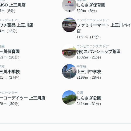
AISO 上三川店
しらさぎ保育園
26ｍ（8分）
629ｍ（8分）
ラッグストア
コンビニエンスストア
ワチ薬品 上三川店
ファミリーマート 上三川バ
24ｍ（12分）
店
1158ｍ（15分）
育園
コンビニエンスストア
三川保育園
(有)スパンショップ荒田
553ｍ（20分）
1602ｍ（21分）
学校
中学校
三川小学校
上三川中学校
101ｍ（27分）
2199ｍ（28分）
ームセンター
公園
ーヨーデイツー 上三川店
しらさぎ公園
378ｍ（30分）
2414ｍ（31分）