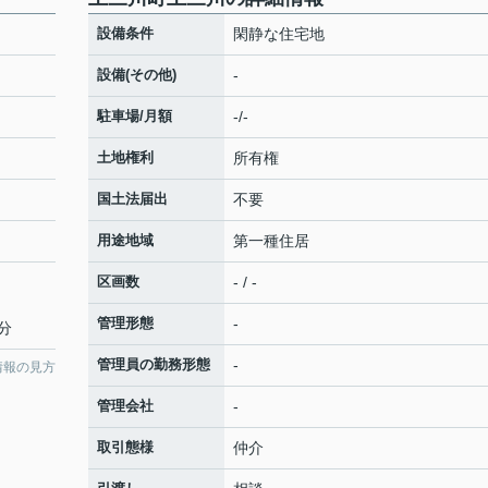
設備条件
閑静な住宅地
設備(その他)
-
駐車場/月額
-/-
土地権利
所有権
国土法届出
不要
用途地域
第一種住居
区画数
- / -
管理形態
-
6分
管理員の勤務形態
-
情報の見方
管理会社
-
取引態様
仲介