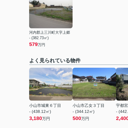
河内郡上三川町大字上郷
- (382.73㎡)
579
万円
よく見られている物件
小山市城東６丁目
小山市乙女３丁目
宇都宮
- (438.12㎡)
- (344.12㎡)
- (442
3,180
500
2,40
万円
万円