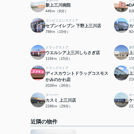
新上三川病院
D
446ｍ（6分）
6
コンビニエンスストア
ド
セブンイレブン 下野上三川店
カ
789ｍ（10分）
9
ドラッグストア
保
ウエルシア上三川しらさぎ店
上
1194ｍ（15分）
1
ドラッグストア
小
ディスカウントドラッグコスモス
上
かみのかわ店
2
2038ｍ（26分）
スーパー
ホ
カスミ 上三川店
ケ
2286ｍ（29分）
2
近隣の物件