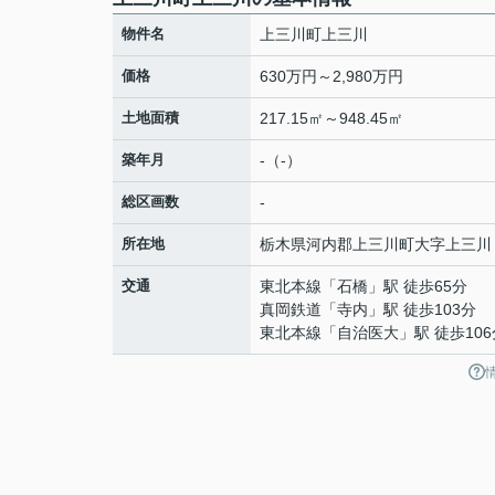
物件名
上三川町上三川
価格
630万円～2,980万円
土地面積
217.15㎡～948.45㎡
築年月
-（-）
総区画数
-
所在地
栃木県
河内郡上三川町
大字上三川
交通
東北本線
「
石橋
」駅 徒歩65分
真岡鉄道
「
寺内
」駅 徒歩103分
東北本線
「
自治医大
」駅 徒歩10