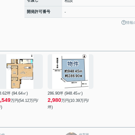
引渡し
相談
開発許可番号
-
情報
8.62坪 (94.64㎡)
286.90坪 (948.45㎡)
,549
2,980
万円(54.12万円/
万円(10.39万円/
)
坪)
の他
保育園