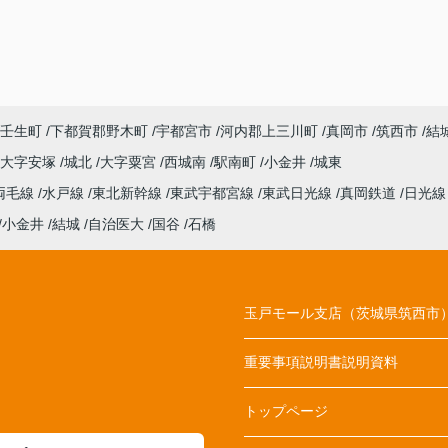
壬生町
下都賀郡野木町
宇都宮市
河内郡上三川町
真岡市
筑西市
結
大字安塚
城北
大字粟宮
西城南
駅南町
小金井
城東
両毛線
水戸線
東北新幹線
東武宇都宮線
東武日光線
真岡鉄道
日光
小金井
結城
自治医大
国谷
石橋
玉戸モール支店（茨城県筑西市
重要事項説明書説明資料
トップページ