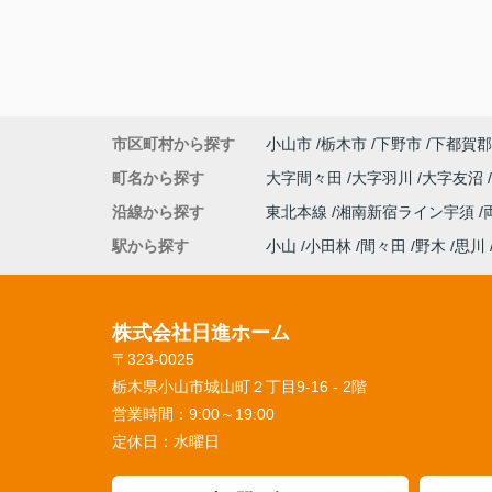
市区町村から探す
小山市
栃木市
下野市
下都賀郡
町名から探す
大字間々田
大字羽川
大字友沼
沿線から探す
東北本線
湘南新宿ライン宇須
駅から探す
小山
小田林
間々田
野木
思川
株式会社日進ホーム
〒323-0025
栃木県小山市城山町２丁目9-16 - 2階
営業時間：
9:00～19:00
定休日：
水曜日