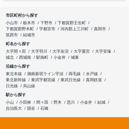
市区町村から探す
小山市
栃木市
下野市
下都賀郡壬生町
下都賀郡野木町
宇都宮市
河内郡上三川町
真岡市
筑西市
結城市
町名から探す
大字間々田
大字羽川
大字友沼
大字粟宮
大字安塚
城北
西城南
駅南町
小金井
城東
沿線から探す
東北本線
湘南新宿ライン宇須
両毛線
水戸線
東北新幹線
東武宇都宮線
東武日光線
真岡鉄道
日光線
烏山線
駅から探す
小山
小田林
間々田
野木
思川
小金井
結城
自治医大
国谷
石橋