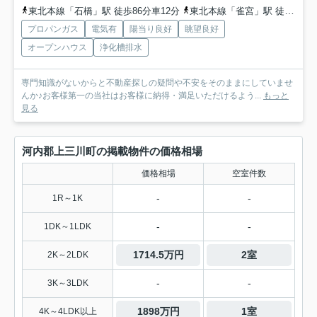
東北本線「石橋」駅 徒歩86分車12分
東北本線「雀宮」駅 徒歩96分車15分
プロパンガス
電気有
陽当り良好
眺望良好
オープンハウス
浄化槽排水
専門知識がないからと不動産探しの疑問や不安をそのままにしていませ
んか♪お客様第一の当社はお客様に納得・満足いただけるよう...
もっと
見る
河内郡上三川町の掲載物件の価格相場
価格相場
空室件数
-
-
1R～1K
-
-
1DK～1LDK
1714.5万円
2室
2K～2LDK
-
-
3K～3LDK
1898万円
1室
4K～4LDK以上