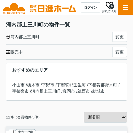
0
ログイン
お気に入り
河内郡上三川町の物件一覧
河内郡上三川町
変更
販売中
変更
おすすめのエリア
小山市
/
栃木市
/
下野市
/
下都賀郡壬生町
/
下都賀郡野木町
/
宇都宮市
/
河内郡上三川町
/
真岡市
/
筑西市
/
結城市
11
件（会員物件 5件）
中古一戸建