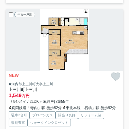
中古一戸建
NEW
河内郡上三川町大字上三川
上三川町上三川
1,549
万円
- / 94.64㎡ / 2LDK＋S(納戸) /築55年
真岡鉄道「寺内」駅 徒歩82分
東北本線「石橋」駅 徒歩92分
真岡
駐車2台可
プロパンガス
陽当り良好
リフォーム済
収納豊富
ウォークインクロゼット