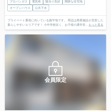
プロパンガス
電気有
陽当り良好
閑静な住宅地
オープンハウス
公共下水
プライベート重視に向いている旗竿地です。 周辺は商業施設が充実した
暮らしやすいエリアです！ 小中学校近く、お子様の通学安...
もっと見る
会員限定