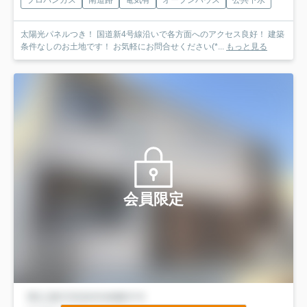
プロパンガス
南道路
電気有
オープンハウス
公共下水
太陽光パネルつき！ 国道新4号線沿いで各方面へのアクセス良好！ 建築
条件なしのお土地です！ お気軽にお問合せください(*...
もっと見る
会員限定