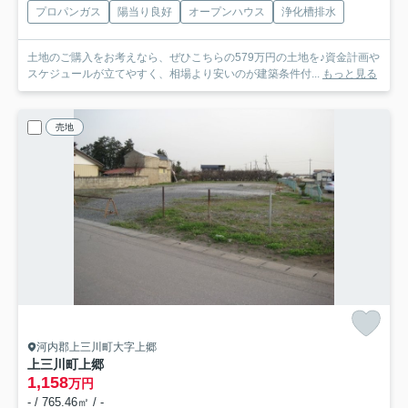
プロパンガス
陽当り良好
オープンハウス
浄化槽排水
土地のご購入をお考えなら、ぜひこちらの579万円の土地を♪資金計画や
スケジュールが立てやすく、相場より安いのが建築条件付...
もっと見る
売地
河内郡上三川町大字上郷
上三川町上郷
1,158
万円
- / 765.46㎡ / -