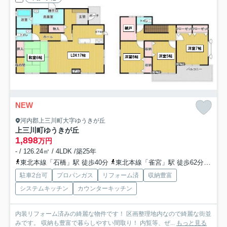
NEW
河内郡上三川町大字ゆうきが丘
上三川町ゆうきが丘
1,898
万円
- / 126.24㎡ / 4LDK /築25年
東北本線「石橋」駅 徒歩40分
東北本線「雀宮」駅 徒歩62分
東武
駐車2台可
プロパンガス
リフォーム済
収納豊富
システムキッチン
カウンターキッチン
内装リフォーム済みの綺麗な物件です！ 区画整理地内なので綺麗な街並
みです。 収納も豊富で暮らしやすい間取り！ 内覧等、ぜ...
もっと見る