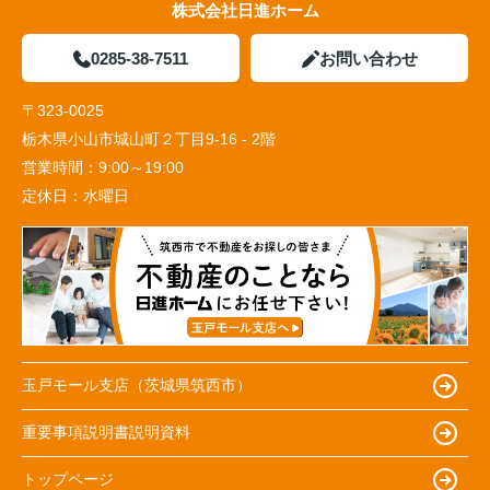
株式会社日進ホーム
0285-38-7511
お問い合わせ
〒323-0025
栃木県小山市城山町２丁目9-16 - 2階
営業時間：
9:00～19:00
定休日：
水曜日
玉戸モール支店（茨城県筑西市）
重要事項説明書説明資料
トップページ