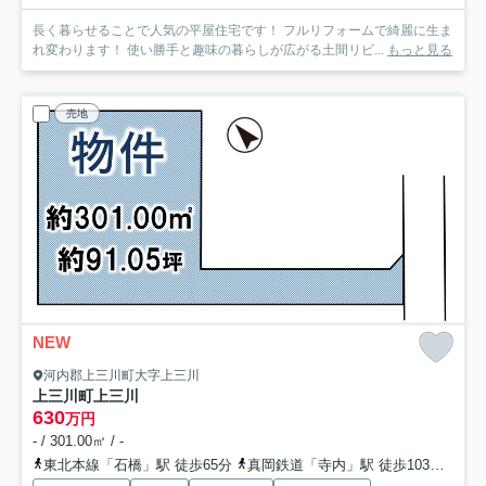
長く暮らせることで人気の平屋住宅です！ フルリフォームで綺麗に生ま
れ変わります！ 使い勝手と趣味の暮らしが広がる土間リビ...
もっと見る
売地
NEW
河内郡上三川町大字上三川
上三川町上三川
630
万円
- / 301.00㎡ / -
東北本線「石橋」駅 徒歩65分
真岡鉄道「寺内」駅 徒歩103分
東北