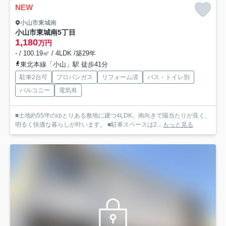
NEW
小山市東城南
小山市東城南5丁目
1,180
万円
- / 100.19㎡ / 4LDK /築29年
東北本線「小山」駅 徒歩41分
駐車2台可
プロパンガス
リフォーム済
バス・トイレ別
バルコニー
電気有
■土地約55坪のゆとりある敷地に建つ4LDK。南向きで陽当たりが良く、
明るく快適な暮らしが叶います。 ■駐車スペースは2...
もっと見る