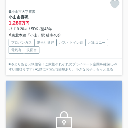
小山市大字喜沢
小山市喜沢
1,280
万円
- / 119.20㎡ / 5DK /築43年
東北本線「小山」駅 徒歩40分
プロパンガス
陽当り良好
バス・トイレ別
バルコニー
電気有
洗面台
■ゆとりある5DK住宅！ご家族それぞれのプライベート空間を確保しや
すい間取りです♪ ■1階に和室が3部屋あり、小さなお子...
もっと見る