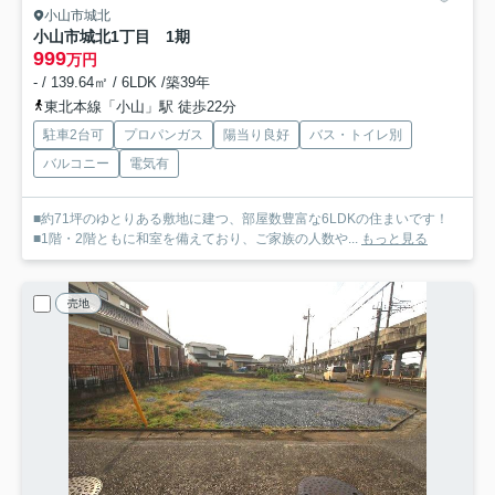
小山市城北
小山市城北1丁目 1期
999
万円
- / 139.64㎡ / 6LDK /築39年
東北本線「小山」駅 徒歩22分
駐車2台可
プロパンガス
陽当り良好
バス・トイレ別
バルコニー
電気有
■約71坪のゆとりある敷地に建つ、部屋数豊富な6LDKの住まいです！
■1階・2階ともに和室を備えており、ご家族の人数や...
もっと見る
売地