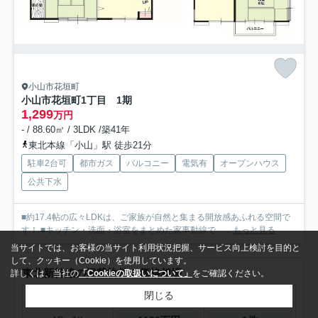
小山市花垣町
小山市花垣町1丁目 1期
1,299
万円
- / 88.60㎡ / 3LDK /築41年
東北本線「小山」駅 徒歩21分
駐車2台可
都市ガス
バルコニー
電気有
オープンハウス
公共下水
■約17.4帖の広々LDKは、ご家族が自然と集まる開放感あふれる空間で
す！ ■キッチン・洗面・浴室をまとめた家事動線で、...
もっと見る
当サイトでは、お客様の当サイト利用状況把握、サービス向上検討を目的と
して、クッキー（Cookie）を使用しています。
東北新幹線の掲載物件の価格相場
詳しくは、当社の
「Cookieの取扱いについて」
をご確認ください。
閉じる
価格相場
募集件数