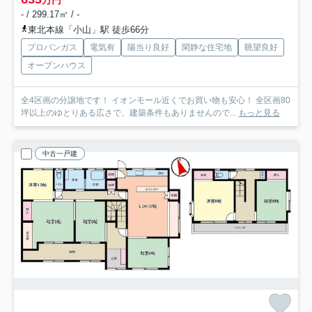
万円
- / 299.17㎡ / -
東北本線「小山」駅 徒歩66分
プロパンガス
電気有
陽当り良好
閑静な住宅地
眺望良好
オープンハウス
全4区画の分譲地です！ イオンモール近くでお買い物も安心！ 全区画80
坪以上のゆとりある広さで、建築条件もありませんので...
もっと見る
中古一戸建