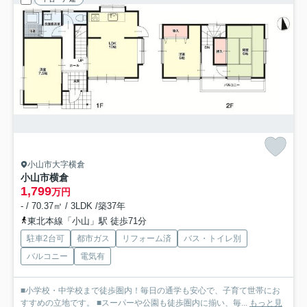
小山市大字横倉
小山市横倉
1,799
万円
- / 70.37㎡ / 3LDK /築37年
東北本線「小山」駅 徒歩71分
駐車2台可
都市ガス
リフォーム済
バス・トイレ別
バルコニー
電気有
■小学校・中学校まで徒歩圏内！毎日の通学も安心で、子育て世帯にお
すすめの立地です。 ■スーパーや公園も徒歩圏内に揃い、毎...
もっと見