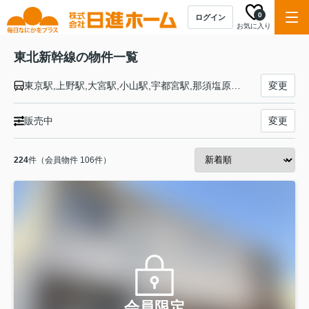
0
ログイン
お気に入り
東北新幹線の物件一覧
東京駅,上野駅,大宮駅,小山駅,宇都宮駅,那須塩原駅,新白河駅,郡山駅,福島駅,白石蔵王駅,仙台駅,古川駅,くりこま高原駅,一ノ関駅,水沢江刺駅,北上駅,新花巻駅,盛岡駅,いわて沼宮内駅,二戸駅,八戸駅,七戸十和田駅,新青森駅
変更
販売中
変更
224
件（会員物件 106件）
会員限定