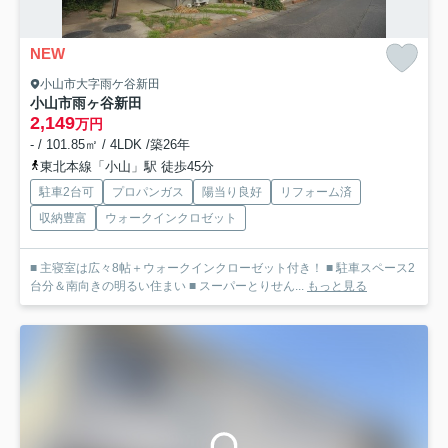
NEW
小山市大字雨ケ谷新田
小山市雨ヶ谷新田
2,149
万円
- / 101.85㎡ / 4LDK /築26年
東北本線「小山」駅 徒歩45分
駐車2台可
プロパンガス
陽当り良好
リフォーム済
収納豊富
ウォークインクロゼット
■ 主寝室は広々8帖＋ウォークインクローゼット付き！ ■ 駐車スペース2
台分＆南向きの明るい住まい ■ スーパーとりせん...
もっと見る