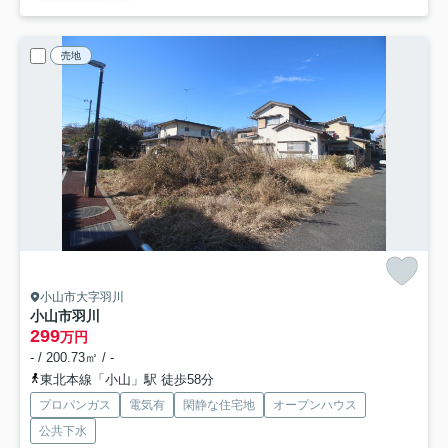
売地
小山市大字羽川
小山市羽川
299
万円
- / 200.73㎡ / -
東北本線「小山」駅 徒歩58分
プロパンガス
電気有
閑静な住宅地
オープンハウス
公共下水