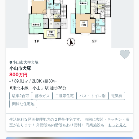
小山市大字犬塚
小山市犬塚
800
万円
- / 89.01㎡ / 2LDK /築30年
東北本線「小山」駅 徒歩36分
駐車2台可
都市ガス
二世帯住宅
バス・トイレ別
電気有
閑静な住宅地
生活便利な区画整理地内の２世帯住宅です。 各階に玄関・キッチン・浴
室があります！ 外階段も内階段もあり便利！ 商業施設も...
もっと見る