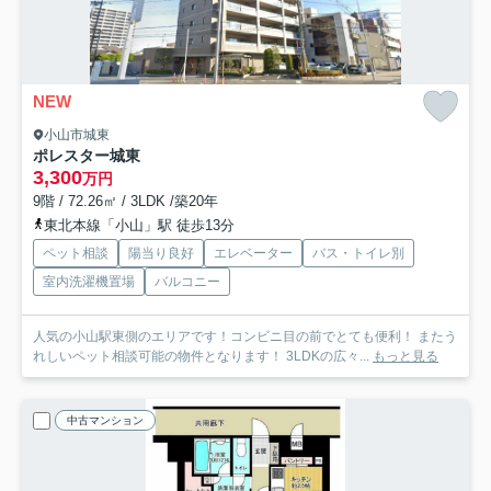
NEW
小山市城東
ポレスター城東
3,300
万円
9階 / 72.26㎡ / 3LDK /築20年
東北本線「小山」駅 徒歩13分
ペット相談
陽当り良好
エレベーター
バス・トイレ別
室内洗濯機置場
バルコニー
人気の小山駅東側のエリアです！コンビニ目の前でとても便利！ またう
れしいペット相談可能の物件となります！ 3LDKの広々...
もっと見る
中古マンション