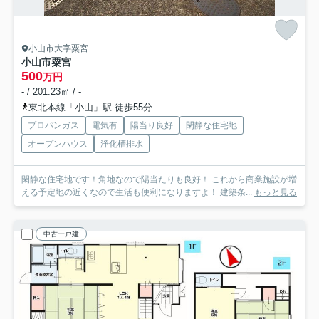
小山市大字粟宮
小山市粟宮
500
万円
- / 201.23㎡ / -
東北本線「小山」駅 徒歩55分
プロパンガス
電気有
陽当り良好
閑静な住宅地
オープンハウス
浄化槽排水
閑静な住宅地です！角地なので陽当たりも良好！ これから商業施設が増
える予定地の近くなので生活も便利になりますよ！ 建築条...
もっと見る
中古一戸建