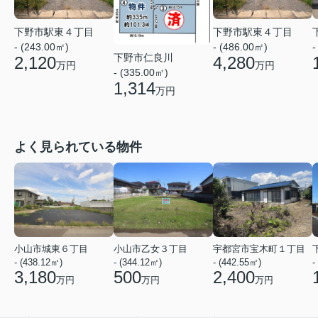
下野市駅東４丁目
下野市駅東４丁目
- (243.00㎡)
- (486.00㎡)
-
下野市仁良川
2,120
4,280
万円
万円
- (335.00㎡)
1,314
万円
よく見られている物件
小山市城東６丁目
小山市乙女３丁目
宇都宮市宝木町１丁目
- (438.12㎡)
- (344.12㎡)
- (442.55㎡)
-
3,180
500
2,400
万円
万円
万円