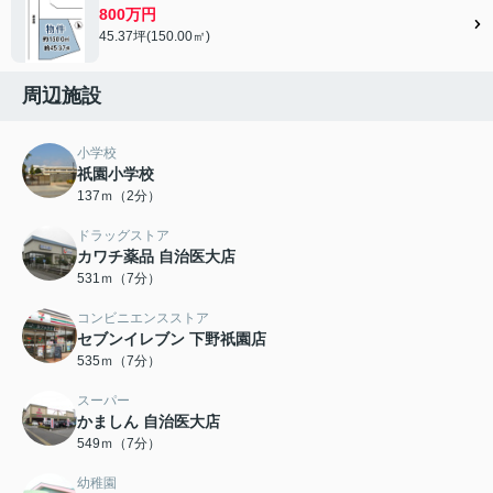
800万円
45.37坪(150.00㎡)
周辺施設
小学校
祇園小学校
137ｍ（2分）
ドラッグストア
カワチ薬品 自治医大店
531ｍ（7分）
コンビニエンスストア
セブンイレブン 下野祇園店
535ｍ（7分）
スーパー
かましん 自治医大店
549ｍ（7分）
幼稚園