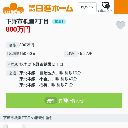
0
ログイン
お気に入り
下野市祇園2丁目
募集1
800万円
800万円
価格
150.00㎡
45.37坪
土地面積
坪数
栃木県
下野市
祇園
２丁目
所在地
東北本線
「
自治医大
」駅 徒歩10分
交通
東北本線
「
小金井
」駅 徒歩40分
東北本線
「
石橋
」駅 徒歩71分
お問い合わせ
無料
下野市祇園2丁目の販売中物件