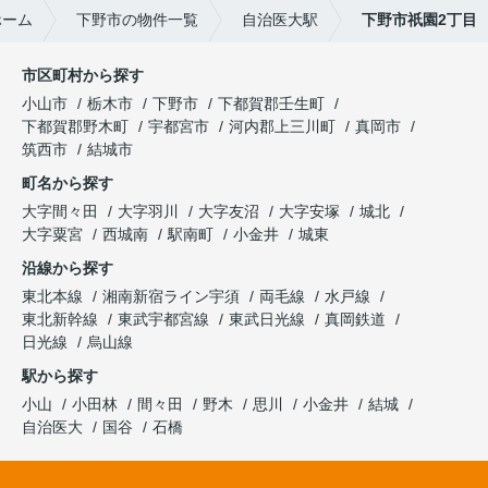
ホーム
下野市の物件一覧
自治医大駅
下野市祇園2丁目
市区町村から探す
小山市
栃木市
下野市
下都賀郡壬生町
下都賀郡野木町
宇都宮市
河内郡上三川町
真岡市
筑西市
結城市
町名から探す
大字間々田
大字羽川
大字友沼
大字安塚
城北
大字粟宮
西城南
駅南町
小金井
城東
沿線から探す
東北本線
湘南新宿ライン宇須
両毛線
水戸線
東北新幹線
東武宇都宮線
東武日光線
真岡鉄道
日光線
烏山線
駅から探す
小山
小田林
間々田
野木
思川
小金井
結城
自治医大
国谷
石橋