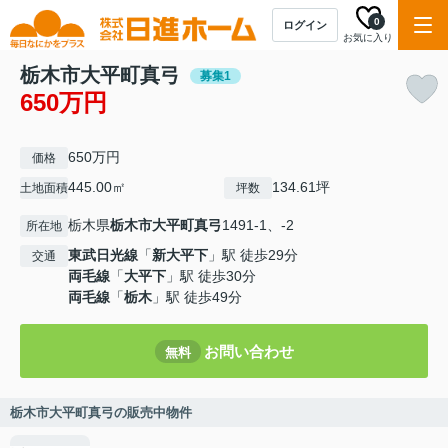
0
ログイン
お気に入り
栃木市大平町真弓
募集1
650万円
650万円
価格
445.00㎡
134.61坪
土地面積
坪数
栃木県
栃木市
大平町真弓
1491-1、-2
所在地
東武日光線
「
新大平下
」駅 徒歩29分
交通
両毛線
「
大平下
」駅 徒歩30分
両毛線
「
栃木
」駅 徒歩49分
お問い合わせ
無料
栃木市大平町真弓の販売中物件