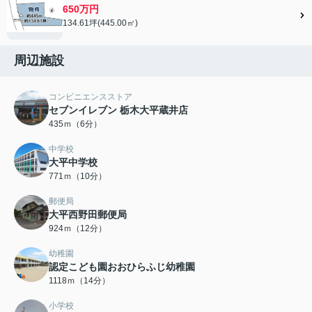
650万円
134.61坪(445.00㎡)
周辺施設
コンビニエンスストア
セブンイレブン 栃木大平蔵井店
435ｍ（6分）
中学校
大平中学校
771ｍ（10分）
郵便局
大平西野田郵便局
924ｍ（12分）
幼稚園
認定こども園おおひらふじ幼稚園
1118ｍ（14分）
小学校