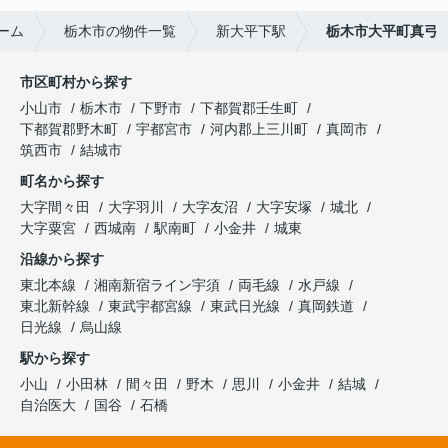
ーム
栃木市の物件一覧
新大平下駅
栃木市大平町真弓
市区町村から探す
小山市
栃木市
下野市
下都賀郡壬生町
下都賀郡野木町
宇都宮市
河内郡上三川町
真岡市
筑西市
結城市
町名から探す
大字間々田
大字羽川
大字友沼
大字安塚
城北
大字粟宮
西城南
駅南町
小金井
城東
沿線から探す
東北本線
湘南新宿ライン宇須
両毛線
水戸線
東北新幹線
東武宇都宮線
東武日光線
真岡鉄道
日光線
烏山線
駅から探す
小山
小田林
間々田
野木
思川
小金井
結城
自治医大
国谷
石橋