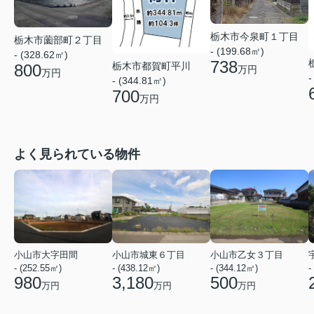
栃木市今泉町１丁目
栃木市薗部町２丁目
- (199.68㎡)
- (328.62㎡)
738
栃木市都賀町平川
800
万円
万円
-
- (344.81㎡)
700
万円
よく見られている物件
小山市大字田間
小山市城東６丁目
小山市乙女３丁目
- (252.55㎡)
- (438.12㎡)
- (344.12㎡)
-
980
3,180
500
万円
万円
万円