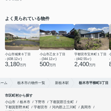
よく見られている物件
小山市城東６丁目
小山市乙女３丁目
宇都宮市宝木町１丁目
- (438.12㎡)
- (344.12㎡)
- (442.55㎡)
-
3,180
500
2,400
万円
万円
万円
ホーム
栃木市の物件一覧
新栃木駅
栃木市平柳町3丁目
市区町村から探す
小山市
栃木市
下野市
下都賀郡壬生町
下都賀郡野木町
宇都宮市
河内郡上三川町
真岡市