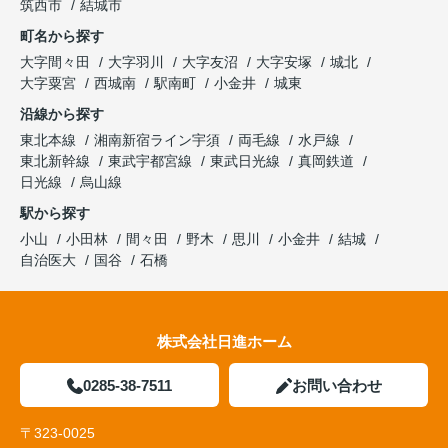
筑西市
結城市
町名から探す
大字間々田
大字羽川
大字友沼
大字安塚
城北
大字粟宮
西城南
駅南町
小金井
城東
沿線から探す
東北本線
湘南新宿ライン宇須
両毛線
水戸線
東北新幹線
東武宇都宮線
東武日光線
真岡鉄道
日光線
烏山線
駅から探す
小山
小田林
間々田
野木
思川
小金井
結城
自治医大
国谷
石橋
株式会社日進ホーム
0285-38-7511
お問い合わせ
〒323-0025