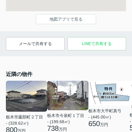
地図アプリで見る
メールで共有する
LINEで共有する
近隣の物件
栃木市大平町真弓
栃木市今泉町１丁目
栃木市薗部町２丁目
- (445.00㎡)
-
- (199.68㎡)
650
- (328.62㎡)
万円
738
800
万円
万円