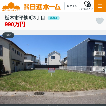
0
ログイン
お気に入り
栃木市平柳町3丁目
募集1
990万円
1
/
10