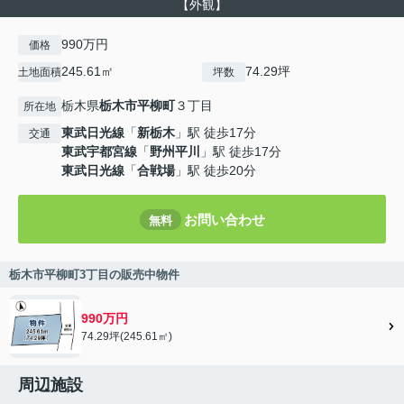
【外観】
990万円
価格
245.61㎡
74.29坪
土地面積
坪数
栃木県
栃木市
平柳町
３丁目
所在地
東武日光線
「
新栃木
」駅 徒歩17分
交通
東武宇都宮線
「
野州平川
」駅 徒歩17分
東武日光線
「
合戦場
」駅 徒歩20分
お問い合わせ
無料
栃木市平柳町3丁目の販売中物件
990万円
74.29坪(245.61㎡)
周辺施設