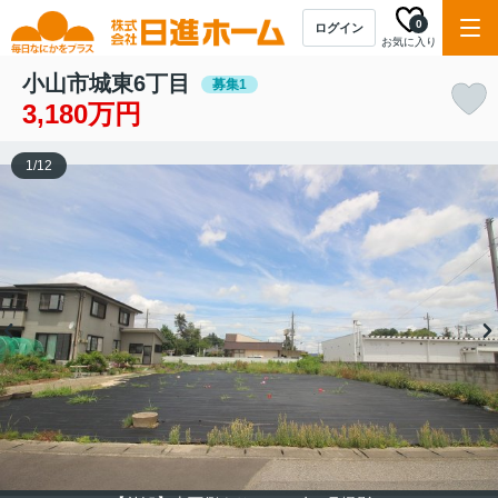
0
ログイン
お気に入り
小山市城東6丁目
募集1
3,180万円
1
/
12