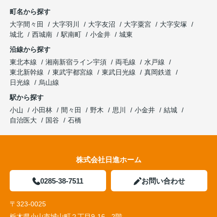
町名から探す
大字間々田
大字羽川
大字友沼
大字粟宮
大字安塚
城北
西城南
駅南町
小金井
城東
沿線から探す
東北本線
湘南新宿ライン宇須
両毛線
水戸線
東北新幹線
東武宇都宮線
東武日光線
真岡鉄道
日光線
烏山線
駅から探す
小山
小田林
間々田
野木
思川
小金井
結城
自治医大
国谷
石橋
株式会社日進ホーム
0285-38-7511
お問い合わせ
〒323-0025
栃木県小山市城山町２丁目9-16 - 2階