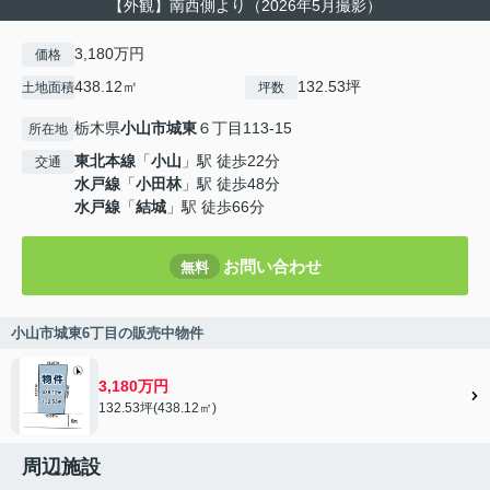
【外観】南西側より（2026年5月撮影）
3,180万円
価格
438.12㎡
132.53坪
土地面積
坪数
栃木県
小山市
城東
６丁目113-15
所在地
東北本線
「
小山
」駅 徒歩22分
交通
水戸線
「
小田林
」駅 徒歩48分
水戸線
「
結城
」駅 徒歩66分
お問い合わせ
無料
小山市城東6丁目の販売中物件
3,180万円
132.53坪(438.12㎡)
周辺施設