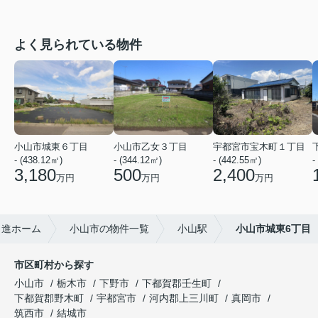
よく見られている物件
小山市城東６丁目
小山市乙女３丁目
宇都宮市宝木町１丁目
- (438.12㎡)
- (344.12㎡)
- (442.55㎡)
-
3,180
500
2,400
万円
万円
万円
日進ホーム
小山市の物件一覧
小山駅
小山市城東6丁目
市区町村から探す
小山市
栃木市
下野市
下都賀郡壬生町
下都賀郡野木町
宇都宮市
河内郡上三川町
真岡市
筑西市
結城市