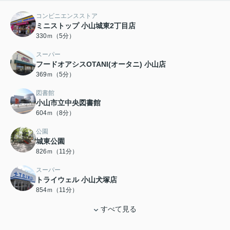
コンビニエンスストア
ミニストップ 小山城東2丁目店
330ｍ（5分）
スーパー
フードオアシスOTANI(オータニ) 小山店
369ｍ（5分）
図書館
小山市立中央図書館
604ｍ（8分）
公園
城東公園
826ｍ（11分）
スーパー
トライウェル 小山犬塚店
854ｍ（11分）
すべて見る