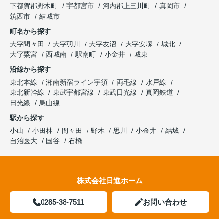
下都賀郡野木町
宇都宮市
河内郡上三川町
真岡市
筑西市
結城市
町名から探す
大字間々田
大字羽川
大字友沼
大字安塚
城北
大字粟宮
西城南
駅南町
小金井
城東
沿線から探す
東北本線
湘南新宿ライン宇須
両毛線
水戸線
東北新幹線
東武宇都宮線
東武日光線
真岡鉄道
日光線
烏山線
駅から探す
小山
小田林
間々田
野木
思川
小金井
結城
自治医大
国谷
石橋
株式会社日進ホーム
0285-38-7511
お問い合わせ