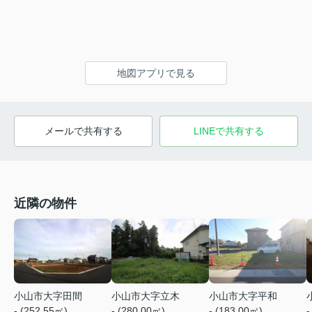
地図アプリで見る
メールで共有する
LINEで共有する
近隣の物件
小山市大字田間
小山市大字立木
小山市大字平和
- (252.55㎡)
- (280.00㎡)
- (183.00㎡)
-