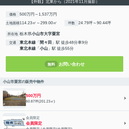
【外観】北東から（2021年11月撮影）
500万円～1,537万円
価格
114.23㎡～299.00㎡
24.79坪～90.44坪
土地面積
坪数
栃木県
小山市
大字粟宮
所在地
東北本線
「
間々田
」駅 徒歩48分車9分
交通
東北本線
「
小山
」駅 徒歩55分
お問い合わせ
無料
小山市粟宮の販売中物件
500万円
60.87坪(201.23㎡)
会員限定
会員限定
会員限定
/
会員限定
(
会員限定
)