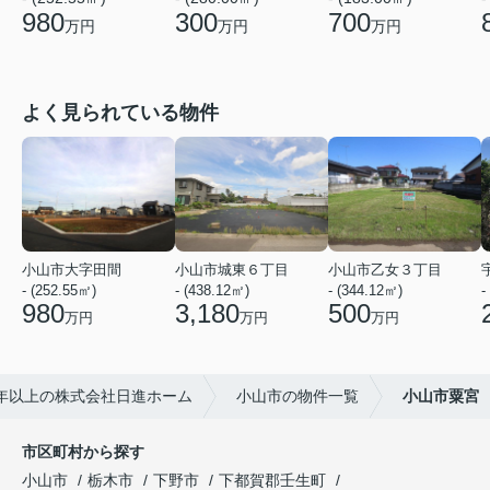
980
300
700
万円
万円
万円
よく見られている物件
小山市大字田間
小山市城東６丁目
小山市乙女３丁目
- (252.55㎡)
- (438.12㎡)
- (344.12㎡)
-
980
3,180
500
万円
万円
万円
年以上の株式会社日進ホーム
小山市の物件一覧
小山市粟宮
市区町村から探す
小山市
栃木市
下野市
下都賀郡壬生町