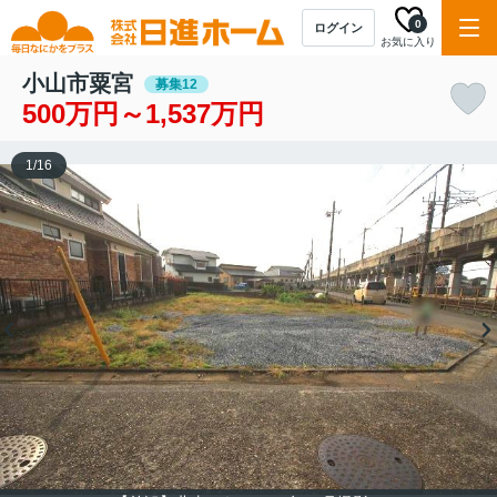
0
ログイン
お気に入り
小山市粟宮
募集12
500万円～1,537万円
1
/
16