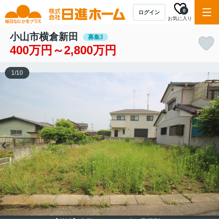
0
ログイン
お気に入り
小山市横倉新田
募集3
400万円～2,800万円
1
/
10