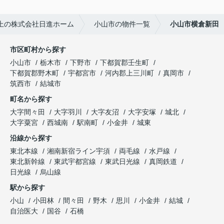
上の株式会社日進ホーム
小山市の物件一覧
小山市横倉新田
市区町村から探す
小山市
栃木市
下野市
下都賀郡壬生町
下都賀郡野木町
宇都宮市
河内郡上三川町
真岡市
筑西市
結城市
町名から探す
大字間々田
大字羽川
大字友沼
大字安塚
城北
大字粟宮
西城南
駅南町
小金井
城東
沿線から探す
東北本線
湘南新宿ライン宇須
両毛線
水戸線
東北新幹線
東武宇都宮線
東武日光線
真岡鉄道
日光線
烏山線
駅から探す
小山
小田林
間々田
野木
思川
小金井
結城
自治医大
国谷
石橋