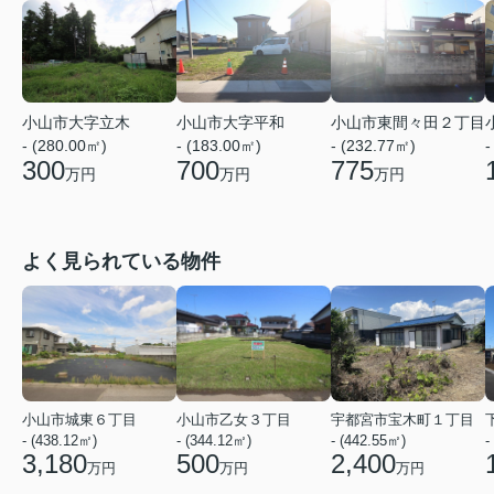
小山市大字立木
小山市大字平和
小山市東間々田２丁目
- (280.00㎡)
- (183.00㎡)
- (232.77㎡)
-
300
700
775
万円
万円
万円
よく見られている物件
小山市城東６丁目
小山市乙女３丁目
宇都宮市宝木町１丁目
- (438.12㎡)
- (344.12㎡)
- (442.55㎡)
-
3,180
500
2,400
万円
万円
万円