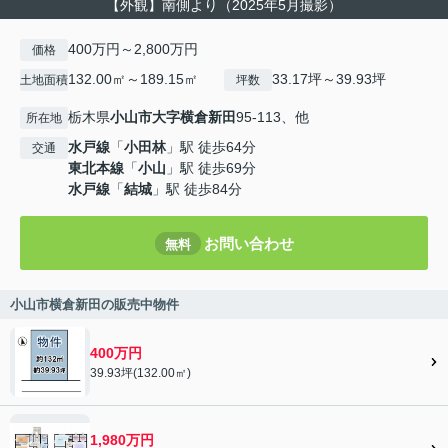
【外観】南側より（2025年5月撮影）
400万円～2,800万円
価格
132.00㎡～189.15㎡
33.17坪～39.93坪
土地面積
坪数
栃木県
小山市
大字横倉新田
95-113、他
所在地
水戸線
「
小田林
」駅 徒歩64分
交通
東北本線
「
小山
」駅 徒歩69分
水戸線
「
結城
」駅 徒歩84分
お問い合わせ
無料
小山市横倉新田の販売中物件
400万円
39.93坪(132.00㎡)
1,980万円