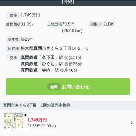
【外観】
1,749万円
価格
91.09㎡
79.5坪
2LDK
建物面積
土地面積
間取り
(262.81㎡)
築29年
築年数
栃木県
真岡市
さくら
２丁目14-2、-3
所在地
真岡鉄道
「
久下田
」駅 徒歩11分
交通
真岡鉄道
「
ひぐち
」駅 徒歩35分
真岡鉄道
「
寺内
」駅 徒歩46分
お問い合わせ
無料
真岡市さくら2丁目 1期の販売中物件
1,749万円
27.55坪(91.09㎡)