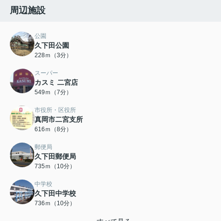
周辺施設
公園
久下田公園
228ｍ（3分）
スーパー
カスミ 二宮店
549ｍ（7分）
市役所・区役所
真岡市二宮支所
616ｍ（8分）
郵便局
久下田郵便局
735ｍ（10分）
中学校
久下田中学校
736ｍ（10分）