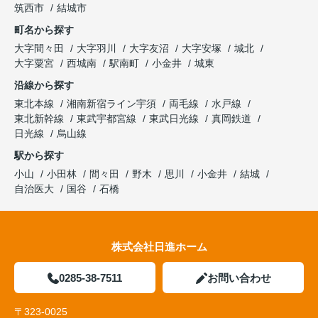
筑西市
結城市
町名から探す
大字間々田
大字羽川
大字友沼
大字安塚
城北
大字粟宮
西城南
駅南町
小金井
城東
沿線から探す
東北本線
湘南新宿ライン宇須
両毛線
水戸線
東北新幹線
東武宇都宮線
東武日光線
真岡鉄道
日光線
烏山線
駅から探す
小山
小田林
間々田
野木
思川
小金井
結城
自治医大
国谷
石橋
株式会社日進ホーム
0285-38-7511
お問い合わせ
〒323-0025