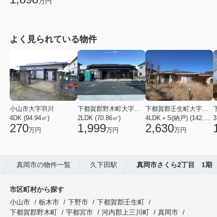
万円
よく見られている物件
小山市大字羽川
下都賀郡野木町大字友沼
下都賀郡壬生町大字壬生丁
4DK (94.94㎡)
2LDK (70.86㎡)
4LDK＋S(納戸) (142.48㎡)
3
270
1,999
2,630
万円
万円
万円
真岡市の物件一覧
久下田駅
真岡市さくら2丁目 1期
市区町村から探す
小山市
栃木市
下野市
下都賀郡壬生町
下都賀郡野木町
宇都宮市
河内郡上三川町
真岡市