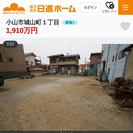
0
ログイン
お気に入り
小山市城山町１丁目
募集1
1,910万円
1
/
12