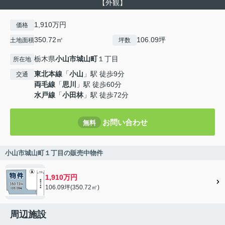
【外観】
1,910万円
価格
350.72㎡
106.09坪
土地面積
坪数
栃木県
小山市
城山町
１丁目
所在地
東北本線
「
小山
」駅 徒歩9分
交通
両毛線
「
思川
」駅 徒歩60分
水戸線
「
小田林
」駅 徒歩72分
お問い合わせ
無料
小山市城山町１丁目の販売中物件
1,910万円
106.09坪(350.72㎡)
周辺施設