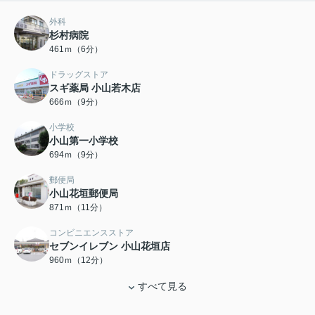
外科
杉村病院
461ｍ（6分）
ドラッグストア
スギ薬局 小山若木店
666ｍ（9分）
小学校
小山第一小学校
694ｍ（9分）
郵便局
小山花垣郵便局
871ｍ（11分）
コンビニエンスストア
セブンイレブン 小山花垣店
960ｍ（12分）
すべて見る