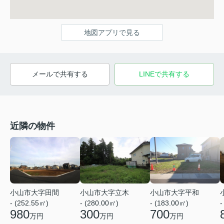
地図アプリで見る
メールで共有する
LINEで共有する
近隣の物件
小山市大字田間
小山市大字立木
小山市大字平和
- (252.55㎡)
- (280.00㎡)
- (183.00㎡)
-
980
300
700
万円
万円
万円