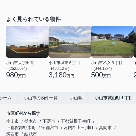
よく見られている物件
小山市大字田間
小山市城東６丁目
小山市乙女３丁目
- (252.55㎡)
- (438.12㎡)
- (344.12㎡)
-
980
3,180
500
万円
万円
万円
ホーム
小山市の物件一覧
小山駅
小山市城山町１丁目
市区町村から探す
小山市
栃木市
下野市
下都賀郡壬生町
下都賀郡野木町
宇都宮市
河内郡上三川町
真岡市
筑西市
結城市