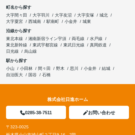
町名から探す
大字間々田
大字羽川
大字友沼
大字安塚
城北
大字粟宮
西城南
駅南町
小金井
城東
沿線から探す
東北本線
湘南新宿ライン宇須
両毛線
水戸線
東北新幹線
東武宇都宮線
東武日光線
真岡鉄道
日光線
烏山線
駅から探す
小山
小田林
間々田
野木
思川
小金井
結城
自治医大
国谷
石橋
株式会社日進ホーム
0285-38-7511
お問い合わせ
〒323-0025
栃木県小山市城山町２丁目9-16 - 2階