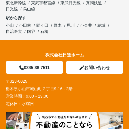
東北新幹線
東武宇都宮線
東武日光線
真岡鉄道
日光線
烏山線
駅から探す
小山
小田林
間々田
野木
思川
小金井
結城
自治医大
国谷
石橋
株式会社日進ホーム
0285-38-7511
お問い合わせ
〒323-0025
栃木県小山市城山町２丁目9-16 - 2階
営業時間：
9:00～19:00
定休日：
水曜日