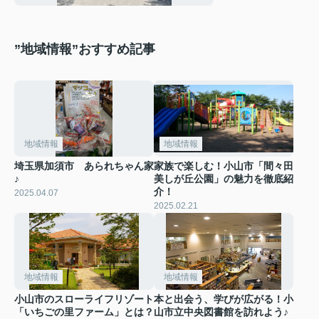
”地域情報”おすすめ記事
地域情報
地域情報
埼玉県加須市 あられちゃん家
家族で楽しむ！小山市「間々田
♪
美しが丘公園」の魅力を徹底紹
介！
2025.04.07
2025.02.21
地域情報
地域情報
小山市のスローライフリゾート
本と出会う、学びが広がる！小
「いちごの里ファーム」とは？
山市立中央図書館を訪れよう♪