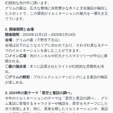
幻想的な光の中に誘います。
グリムの森は、広大な敷地に自然豊かな木々と文化施設が融合し
たスポットで、この環境がイルミネーションの魅力を一層引き立
てています。
2. 開催期間と会場
開催期間
：2024年12月1日～2025年2月14日
会場
：グリムの森（下野市下古山）
会場は以下のようなエリアに分かれており、それぞれ異なるテー
マのイルミネーションを楽しむことができます。
〇メイン広場
：光のトンネルや巨大クリスマスツリーが中心に展
開される。
〇森の遊歩道
：木々に設置されたライトが幻想的な雰囲気を演
出。
〇グリムの館前
：プロジェクションマッピングによる童話の物語
が楽しめる。
3. 2024年の新テーマ「星空と童話の調べ」
今年のイルミネーションのテーマは「星空と童話の調べ」。グリ
ム童話に登場するキャラクターや物語を、星空をモチーフにした
光で表現します。特に、星座を模したイルミネーションや、童話