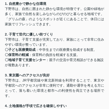
1. 自然豊かで静かな住環境
下野市は、自然に囲まれた静かな環境が特徴です。公園や緑地が
多く、家族で自然を楽しみながらのびのびと暮らせる地域です。
「グリムの森」のようなスポットが近くにあることで、休日には
家族でリフレッシュできます。
2. 子育て世代に優しい街づくり
下野市は、子育て支援が充実しており、家族にとって非常に住み
やすい環境が整っています。
〇子ども医療費助成
：中学生までの医療費を助成する制度。
〇保育料の軽減
：保育料の負担を軽減する支援。
〇地域子育て支援センター
：親子の交流や育児相談ができる施設
が複数あります。
3. 東京圏へのアクセスが良好
下野市は、JR宇都宮線や東北新幹線を利用することで、東京や
宇都宮へのアクセスが非常に便利です。通勤や通学を考える方に
とって、落ち着いた環境と都市への利便性を両立できる場所で
す。
4. 土地価格が手頃で広さを確保しやすい