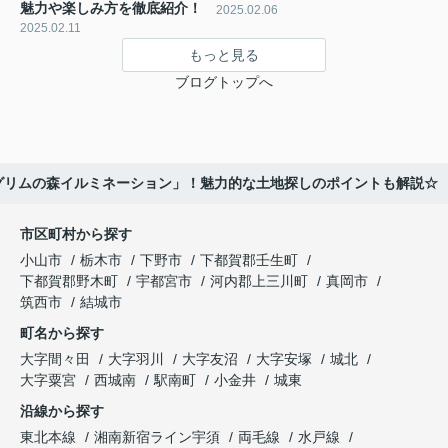
魅力や楽しみ方を徹底紹介！
2025.02.06
2025.02.11
もっと見る
ブログトップへ
グリムの森イルミネーション」！魅力的な土地探しのポイントも解説☆
市区町村から探す
小山市
栃木市
下野市
下都賀郡壬生町
下都賀郡野木町
宇都宮市
河内郡上三川町
真岡市
筑西市
結城市
町名から探す
大字間々田
大字羽川
大字友沼
大字安塚
城北
大字粟宮
西城南
駅南町
小金井
城東
沿線から探す
東北本線
湘南新宿ライン宇須
両毛線
水戸線