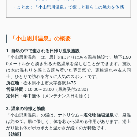
・まとめ：「小山思川温泉」で癒しと暮らしの魅力を体感
「小山思川温泉」の概要
1. 自然の中で癒される日帰り温泉施設
「小山思川温泉」は、思川のほとりにある温泉施設で、地下1,50
0メートルから湧き出る天然温泉を楽しむことができます。施設
は木の温もりを感じる落ち着いた雰囲気で、家族連れや友人同
士、ひとりで訪れる方々に人気のスポットです。
所在地
：栃木県小山市大字喜沢1475
営業時間
：10:00～23:00（最終受付22:30）
定休日
：年中無休（メンテナンス日を除く）
2. 温泉の特徴と効能
「小山思川温泉」の湯は、
ナトリウム－塩化物強塩温泉
で、泉温
は約42℃。肌に優しく、体を芯から温める作用があります。湯上
がり後も体がポカポカと温かさが続くのが特徴です。
【効能】