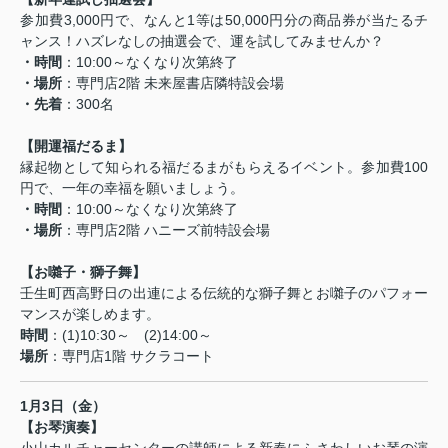
参加費3,000円で、なんと1等は50,000円分の商品券が当たるチ
ャンス！ハズレなしの抽選会で、運を試してみませんか？
・時間
：10:00～なくなり次第終了
・場所
：専門店2階 未来屋書店隣特設会場
・先着
：300名
【開運福だるま】
縁起物として知られる福だるまがもらえるイベント。参加費100
円で、一年の幸福を願いましょう。
・時間
：10:00～なくなり次第終了
・場所
：専門店2階 ハニーズ前特設会場
【お囃子・獅子舞】
壬生町西高野日の出連による伝統的な獅子舞とお囃子のパフォー
マンスが楽しめます。
時間
：(1)10:30～ (2)14:00～
場所
：専門店1階 サクラコート
1月3日（金）
【お琴演奏】
小山カルチャーセンターの講師による新春にふさわしいお琴の演