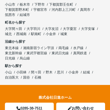
小山市
栃木市
下野市
下都賀郡壬生町
下都賀郡野木町
宇都宮市
河内郡上三川町
真岡市
筑西市
結城市
町名から探す
大字間々田
大字羽川
大字友沼
大字粟宮
大字安塚
城北
西城南
駅南町
小金井
城東
沿線から探す
東北本線
湘南新宿ライン宇須
両毛線
水戸線
東北新幹線
東武宇都宮線
東武日光線
真岡鉄道
日光線
烏山線
駅から探す
小山
小田林
間々田
野木
思川
小金井
結城
自治医大
国谷
石橋
株式会社日進ホーム
0285-38-7511
お問い合わせ