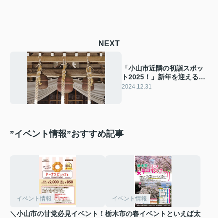
NEXT
「小山市近隣の初詣スポッ
ト2025！」新年を迎えるお
すすめ神社と不動産情報
2024.12.31
”イベント情報”おすすめ記事
イベント情報
イベント情報
＼小山市の甘党必見イベント！
栃木市の春イベントといえば太