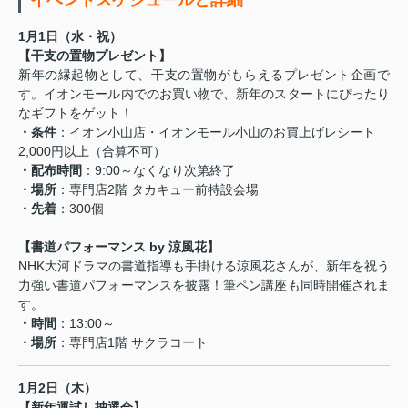
1月1日（水・祝）
【干支の置物プレゼント】
新年の縁起物として、干支の置物がもらえるプレゼント企画で
す。イオンモール内でのお買い物で、新年のスタートにぴったり
なギフトをゲット！
・条件
：イオン小山店・イオンモール小山のお買上げレシート
2,000円以上（合算不可）
・配布時間
：9:00～なくなり次第終了
・場所
：専門店2階 タカキュー前特設会場
・先着
：300個
【書道パフォーマンス by 涼風花】
NHK大河ドラマの書道指導も手掛ける涼風花さんが、新年を祝う
力強い書道パフォーマンスを披露！筆ペン講座も同時開催されま
す。
・時間
：13:00～
・場所
：専門店1階 サクラコート
1月2日（木）
【新年運試し抽選会】