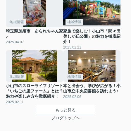
地域情報
地域情報
埼玉県加須市 あられちゃん家
家族で楽しむ！小山市「間々田
♪
美しが丘公園」の魅力を徹底紹
介！
2025.04.07
2025.02.21
地域情報
地域情報
小山市のスローライフリゾート
本と出会う、学びが広がる！小
「いちごの里ファーム」とは？
山市立中央図書館を訪れよう♪
魅力や楽しみ方を徹底紹介！
2025.02.06
2025.02.11
もっと見る
ブログトップへ