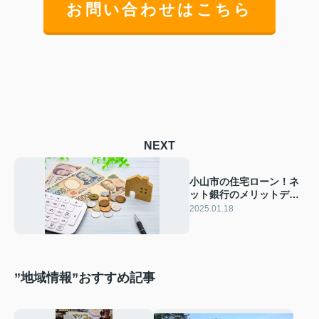
お問い合わせはこちら
NEXT
小山市の住宅ローン！ネ
ット銀行のメリットデメ
リットと借り換え
2025.01.18
”地域情報”おすすめ記事