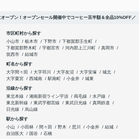
オープン！オープンセール開催中でコーヒー豆半額＆全品10%OFF／
市区町村から探す
小山市
栃木市
下野市
下都賀郡壬生町
下都賀郡野木町
宇都宮市
河内郡上三川町
真岡市
筑西市
結城市
町名から探す
大字間々田
大字羽川
大字友沼
大字安塚
城北
大字粟宮
西城南
駅南町
小金井
城東
沿線から探す
東北本線
湘南新宿ライン宇須
両毛線
水戸線
東北新幹線
東武宇都宮線
東武日光線
真岡鉄道
日光線
烏山線
駅から探す
小山
小田林
間々田
野木
思川
小金井
結城
自治医大
国谷
石橋