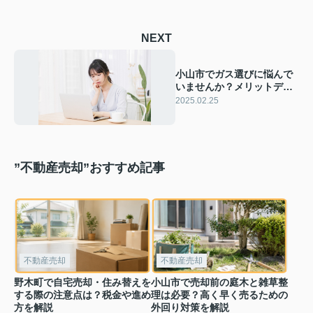
NEXT
小山市でガス選びに悩んで
いませんか？メリットデメ
リットと費用をご紹介！
2025.02.25
”不動産売却”おすすめ記事
不動産売却
不動産売却
野木町で自宅売却・住み替えを
小山市で売却前の庭木と雑草整
する際の注意点は？税金や進め
理は必要？高く早く売るための
方を解説
外回り対策を解説