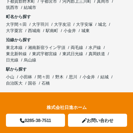
下都賀郡野木町
宇都宮市
河内郡上三川町
真岡市
筑西市
結城市
町名から探す
大字間々田
大字羽川
大字友沼
大字安塚
城北
大字粟宮
西城南
駅南町
小金井
城東
沿線から探す
東北本線
湘南新宿ライン宇須
両毛線
水戸線
東北新幹線
東武宇都宮線
東武日光線
真岡鉄道
日光線
烏山線
駅から探す
小山
小田林
間々田
野木
思川
小金井
結城
自治医大
国谷
石橋
株式会社日進ホーム
0285-38-7511
お問い合わせ