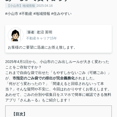
【小山市】地域情報
2025.04.16
#小山市
#不動産
#地域情報
#住みやすい
老沼 英明
筆者
不動産キャリア15年
お客様のご要望に迅速にお答え致します。
2025年4月1日から、小山市のごみ出しルールが大きく変わった
ことをご存知ですか？
これまで自由な袋で出せた「もやすしかないごみ（可燃ごみ）」
が、
市指定のごみ袋での排出が完全義務化
されました。
「何がどう変わったの？」「間違えると回収されないって本
当？」そんな疑問や不安に、今回はわかりやすくお答えします。
あわせて、ごみの分別や収集日をスマホで簡単に確認できる無料
アプリ『さんあ～る』もご紹介します！
【目次】