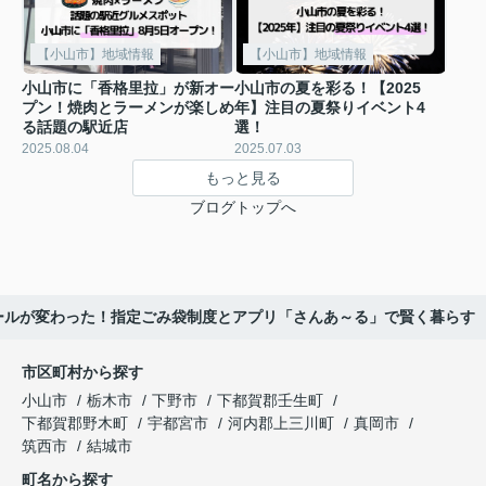
【小山市】地域情報
【小山市】地域情報
小山市に「香格里拉」が新オー
小山市の夏を彩る！【2025
プン！焼肉とラーメンが楽しめ
年】注目の夏祭りイベント4
る話題の駅近店
選！
2025.08.04
2025.07.03
もっと見る
ブログトップへ
ールが変わった！指定ごみ袋制度とアプリ「さんあ～る」で賢く暮らす
市区町村から探す
小山市
栃木市
下野市
下都賀郡壬生町
下都賀郡野木町
宇都宮市
河内郡上三川町
真岡市
筑西市
結城市
町名から探す