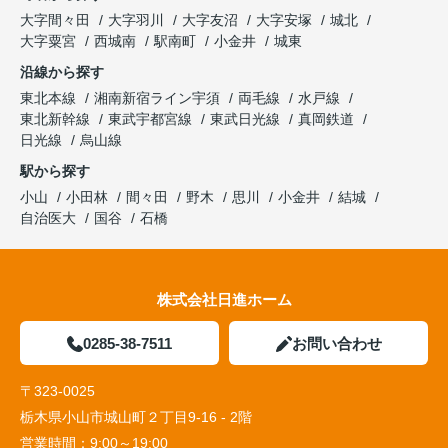
大字間々田
大字羽川
大字友沼
大字安塚
城北
大字粟宮
西城南
駅南町
小金井
城東
沿線から探す
東北本線
湘南新宿ライン宇須
両毛線
水戸線
東北新幹線
東武宇都宮線
東武日光線
真岡鉄道
日光線
烏山線
駅から探す
小山
小田林
間々田
野木
思川
小金井
結城
自治医大
国谷
石橋
株式会社日進ホーム
0285-38-7511
お問い合わせ
〒323-0025
栃木県小山市城山町２丁目9-16 - 2階
営業時間：
9:00～19:00