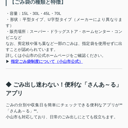
【ごみ袋の種類と特徴】
・容量：15L・30L・45L・70L
・形状：平型タイプ、U字型タイプ（メーカーにより異なりま
す）
・販売場所：スーパー・ドラッグストア・ホームセンター・コン
ビニなど
なお、剪定枝や落ち葉など一部のごみは、指定袋を使用せずに出
すことが認められています。
詳しくは小山市の公式ホームページをご確認ください。
▶
指定ごみ袋制度について（小山市公式）
◆ ごみ出し迷わない！便利な「さんあ～る」
アプリ
ごみの分別や収集日を簡単にチェックできる便利なアプリが**
「さんあ～る」**。
小山市も対応しており、日常のごみ出しにとても役立ちます。