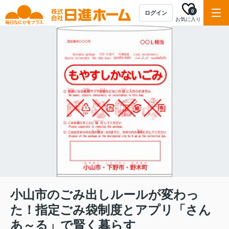
0
ログイン
お気に入り
小山市のごみ出しルールが変わっ
た！指定ごみ袋制度とアプリ「さん
あ～る」で賢く暮らす