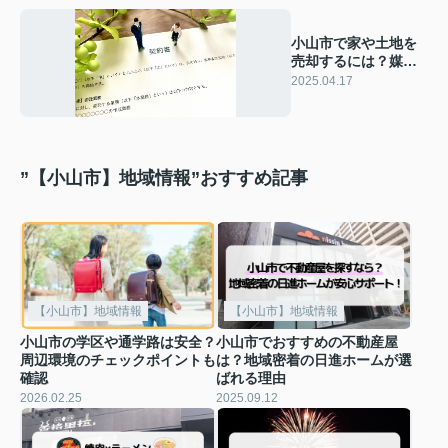
小山市で家や土地を
売却するには？媒介
契約を解説
2025.04.17
”【小山市】地域情報”おすすめ記事
【小山市】地域情報
【小山市】地域情報
小山市の学区や通学路は安全？
小山市でおすすめの不動産屋
周辺環境のチェックポイントも
は？地域密着の日進ホームが選
確認
ばれる理由
2026.02.25
2025.09.12