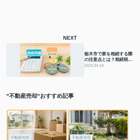
NEXT
栃木市で家を相続する際
の注意点とは？相続税の
計算方法を解説
2025.04.18
”不動産売却”おすすめ記事
不動産売却
不動産売却