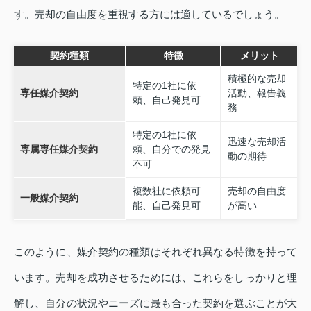
す。売却の自由度を重視する方には適しているでしょう。
契約種類
特徴
メリット
積極的な売却
特定の1社に依
専任媒介契約
活動、報告義
頼、自己発見可
務
特定の1社に依
迅速な売却活
専属専任媒介契約
頼、自分での発見
動の期待
不可
複数社に依頼可
売却の自由度
一般媒介契約
能、自己発見可
が高い
このように、媒介契約の種類はそれぞれ異なる特徴を持って
います。売却を成功させるためには、これらをしっかりと理
解し、自分の状況やニーズに最も合った契約を選ぶことが大