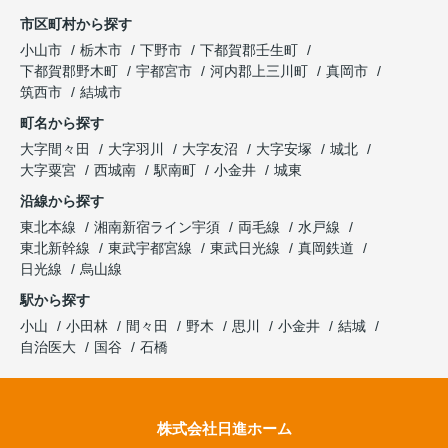
市区町村から探す
小山市
栃木市
下野市
下都賀郡壬生町
下都賀郡野木町
宇都宮市
河内郡上三川町
真岡市
筑西市
結城市
町名から探す
大字間々田
大字羽川
大字友沼
大字安塚
城北
大字粟宮
西城南
駅南町
小金井
城東
沿線から探す
東北本線
湘南新宿ライン宇須
両毛線
水戸線
東北新幹線
東武宇都宮線
東武日光線
真岡鉄道
日光線
烏山線
駅から探す
小山
小田林
間々田
野木
思川
小金井
結城
自治医大
国谷
石橋
株式会社日進ホーム