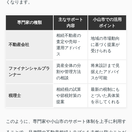
くなります。
主なサポート
小山市での活用
専門家の種類
内容
ポイント
相続不動産の
地域の市場動向
査定や売却・
不動産会社
に基づく提案が
運用アドバイ
受けられる
ス
資産全体の分
将来設計まで見
ファイナンシャルプラ
割や管理方法
据えたアドバイ
ンナー
の相談
スが可能
相続税の試算
最新の税制にも
税理士
や節税対策の
とづいた具体策
提案
を示してくれる
このように、専門家や小山市のサポート体制を上手に利用す