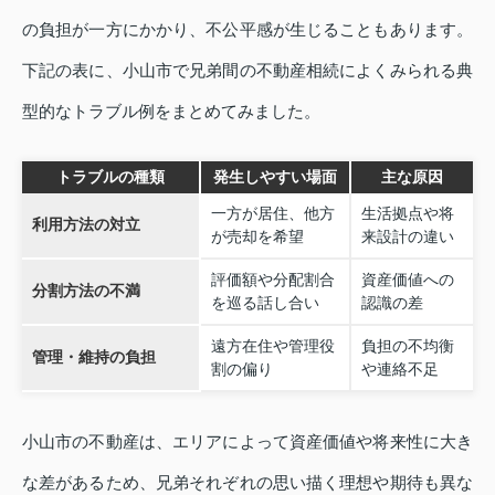
の負担が一方にかかり、不公平感が生じることもあります。
下記の表に、小山市で兄弟間の不動産相続によくみられる典
型的なトラブル例をまとめてみました。
トラブルの種類
発生しやすい場面
主な原因
一方が居住、他方
生活拠点や将
利用方法の対立
が売却を希望
来設計の違い
評価額や分配割合
資産価値への
分割方法の不満
を巡る話し合い
認識の差
遠方在住や管理役
負担の不均衡
管理・維持の負担
割の偏り
や連絡不足
小山市の不動産は、エリアによって資産価値や将来性に大き
な差があるため、兄弟それぞれの思い描く理想や期待も異な