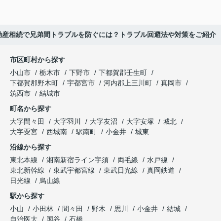
動産相続で兄弟間トラブルを防ぐには？トラブル回避法や対策をご紹介
市区町村から探す
小山市
栃木市
下野市
下都賀郡壬生町
下都賀郡野木町
宇都宮市
河内郡上三川町
真岡市
筑西市
結城市
町名から探す
大字間々田
大字羽川
大字友沼
大字安塚
城北
大字粟宮
西城南
駅南町
小金井
城東
沿線から探す
東北本線
湘南新宿ライン宇須
両毛線
水戸線
東北新幹線
東武宇都宮線
東武日光線
真岡鉄道
日光線
烏山線
駅から探す
小山
小田林
間々田
野木
思川
小金井
結城
自治医大
国谷
石橋