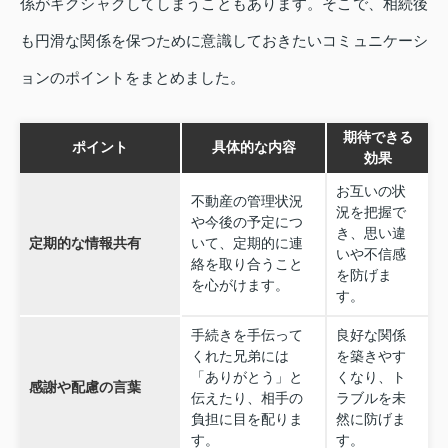
係がギクシャクしてしまうこともあります。そこで、相続後
も円滑な関係を保つために意識しておきたいコミュニケーシ
ョンのポイントをまとめました。
期待できる
ポイント
具体的な内容
効果
お互いの状
不動産の管理状況
況を把握で
や今後の予定につ
き、思い違
定期的な情報共有
いて、定期的に連
いや不信感
絡を取り合うこと
を防げま
を心がけます。
す。
手続きを手伝って
良好な関係
くれた兄弟には
を築きやす
「ありがとう」と
くなり、ト
感謝や配慮の言葉
伝えたり、相手の
ラブルを未
負担に目を配りま
然に防げま
す。
す。