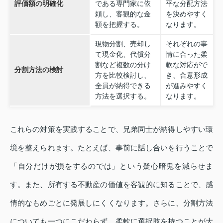
評価額の明確化
である専門家に依
平な分配方法
頼し、客観的な金
を決めやすく
額を把握する。
なります。
現物分割、売却し
それぞれの事
て現金化、代償分
情に合った柔
割など複数の分け
軟な対応がで
分割方法の検討
方を比較検討し、
き、合意形成
全員が納得できる
が進みやすく
方法を選択する。
なります。
これらの対策を実践することで、兄弟同士が納得しやすい環
境を整えられます。たとえば、事前に話し合いを行うことで
「自分だけが損をするのでは」という疑心暗鬼を減らせま
す。また、所有する不動産の価値を客観的に知ることで、感
情的なもめごとに発展しにくくなります。さらに、分割方法
についても一つにこだわらず、柔軟に選択肢を持つことが大