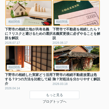
相続関係
相続関係
下野市の相続土地が共有名義
下野市で不動産を相続したら？
に？リスクと避けるための選択
名義変更後に必ずやることを解
肢を解説
説
2026.07.17
2026.06.17
相続関係
相続関係
下野市の相続した実家どう活用
下野市の相続不動産放置は危
する？3つの方法を比較して紹
険？対処法を分かりやすく解説
介
2026.03.18
2026.04.14
もっと見る
ブログトップへ