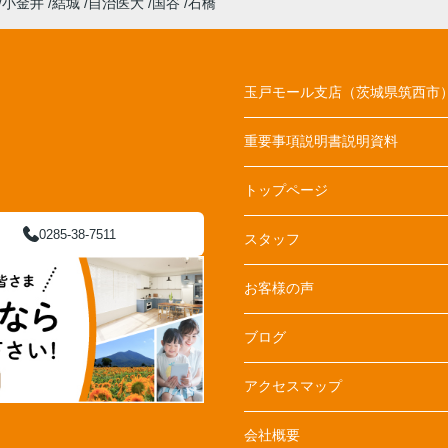
小金井
結城
自治医大
国谷
石橋
玉戸モール支店（茨城県筑西市
重要事項説明書説明資料
トップページ
0285-38-7511
スタッフ
お客様の声
ブログ
アクセスマップ
会社概要