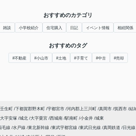
おすすめのカテゴリ
雑談
小学校紹介
住宅購入
日記
イベント情報
相続関係
おすすめのタグ
#不動産
#小山市
#土地
#子育て
#中古
#売却
壬生町
下都賀郡野木町
宇都宮市
河内郡上三川町
真岡市
筑西市
結
大字安塚
城北
大字粟宮
西城南
駅南町
小金井
城東
両毛線
水戸線
東北新幹線
東武宇都宮線
東武日光線
真岡鉄道
日光