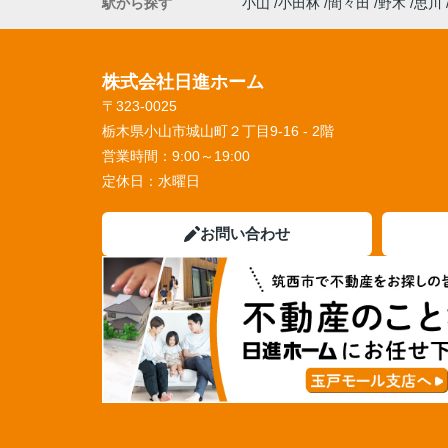
駅から探す
小山
小田林
間々田
野木
思川
株式会社日進ホーム
〒323-0025
栃木県小山市城山町２丁目9-16 - 2階
営業時間：
9:00～19:00
定休日：
水曜日
お問い合わせ