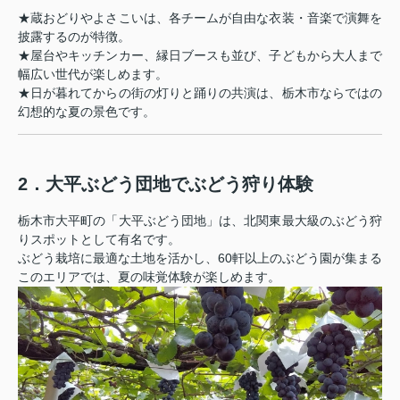
★蔵おどりやよさこいは、各チームが自由な衣装・音楽で演舞を
披露するのが特徴。
★屋台やキッチンカー、縁日ブースも並び、子どもから大人まで
幅広い世代が楽しめます。
★日が暮れてからの街の灯りと踊りの共演は、栃木市ならではの
幻想的な夏の景色です。
2．大平ぶどう団地でぶどう狩り体験
栃木市大平町の「大平ぶどう団地」は、北関東最大級のぶどう狩
りスポットとして有名です。
ぶどう栽培に最適な土地を活かし、60軒以上のぶどう園が集まる
このエリアでは、夏の味覚体験が楽しめます。