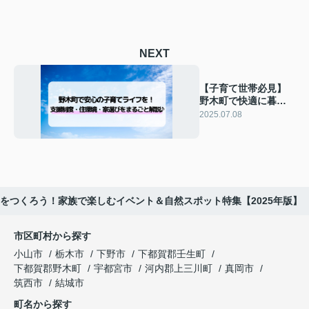
NEXT
【子育て世帯必見】
野木町で快適に暮ら
すための住宅購入＆
2025.07.08
環境チェックガイ
ド！
をつくろう！家族で楽しむイベント＆自然スポット特集【2025年版】
市区町村から探す
小山市
栃木市
下野市
下都賀郡壬生町
下都賀郡野木町
宇都宮市
河内郡上三川町
真岡市
筑西市
結城市
町名から探す