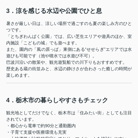
3．涼を感じる水辺や公園でひと息
暑さが厳しい日は、涼しい場所で過ごすのも夏の楽しみ方のひと
つです。
「とちぎわんぱく公園」では、広い芝生エリアや遊具のほか、室
内施設「こどもの城」でも遊べます。
また、園内の「風の原っぱ」東側にある“せせらぎ”エリアでは水
遊びも可能です（池や噴水では水遊び不可）。
巴波川沿いの散策や、観光遊覧船での川下りもおすすめです。
歴史ある蔵の街並みと、水辺の静けさが合わさった癒しの時間が
楽しめます。
4．栃木市の暮らしやすさもチェック
観光地としてだけでなく、栃木市は「住みたい街」としても注目
されています。
・都心から電車で約90分と通勤圏内
・子育て支援や医療環境も充実