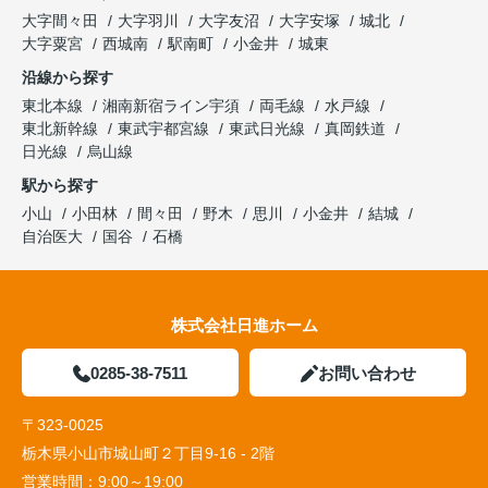
大字間々田
大字羽川
大字友沼
大字安塚
城北
大字粟宮
西城南
駅南町
小金井
城東
沿線から探す
東北本線
湘南新宿ライン宇須
両毛線
水戸線
東北新幹線
東武宇都宮線
東武日光線
真岡鉄道
日光線
烏山線
駅から探す
小山
小田林
間々田
野木
思川
小金井
結城
自治医大
国谷
石橋
株式会社日進ホーム
0285-38-7511
お問い合わせ
〒323-0025
栃木県小山市城山町２丁目9-16 - 2階
営業時間：
9:00～19:00