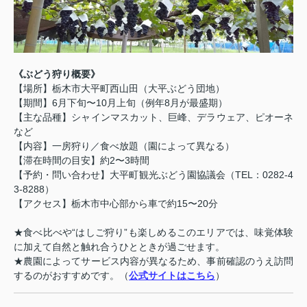
《ぶどう狩り概要》
【場所】栃木市大平町西山田（大平ぶどう団地）
【期間】6月下旬〜10月上旬（例年8月が最盛期）
【主な品種】シャインマスカット、巨峰、デラウェア、ピオーネ
など
【内容】一房狩り／食べ放題（園によって異なる）
【滞在時間の目安】約2〜3時間
【予約・問い合わせ】大平町観光ぶどう園協議会（TEL：0282-4
3-8288）
【アクセス】栃木市中心部から車で約15〜20分
★食べ比べや“はしご狩り”も楽しめるこのエリアでは、味覚体験
に加えて自然と触れ合うひとときが過ごせます。
★農園によってサービス内容が異なるため、事前確認のうえ訪問
するのがおすすめです。（
公式サイトはこちら
）